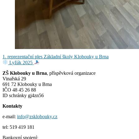
Navigace
1. reprezentační ples Základní školy Klobouky u Brna
Lyžák 2025
pro
ZŠ Klobouky u Brna
, příspěvková organizace
příspěvek
Vinařská 29
691 72 Klobouky u Brna
IČO 48 45 26 88
ID schránky gj4zn56
Kontakty
e-mail:
info@zsklobouky.cz
tel: 519 419 181
Bankovní spojení: