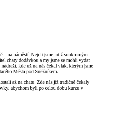
ně – na náměstí. Nejeli jsme totiž soukromým
itel chaty dodávkou a my jsme se mohli vydat
 nádraží, kde už na nás čekal vlak, kterým jsme
 Starého Města pod Sněžníkem.
ostali až na chatu. Zde nás již tradičně čekaly
ezdovky, abychom byli po celou dobu kurzu v