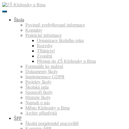
Přeskočit
k
obsahu
Škola
Povinně zveřejňované informace
Kontakty
Praktické informace
Organizace školního roku
Rozvrhy
Třídnictví
Zvonění
Přestup do ZŠ Klobouky u Brna
Formuláře ke stažení
Dokumenty školy
Implementace GDPR
Projekty školy
Školská rada
Sponzoři školy
Historie školy
Napsali o nás
Město Klobouky u Brna
Archiv příspěvků
ŠPP
Školní poradenské pracoviště
Kontakty ŠPP