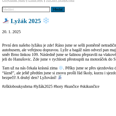
Lyžák 2025
20. 1. 2025
První den našeho lyžáku je zde! Ráno jsme se sešli poměrně netradič
autobusem, ale veřejnou dopravou. Lyže a bagáž nám odvezl pan maj
směr Brno linkou 109. Následně jsme se šalinou přepravili na vlakové
jeli do Hanušovic. Zde jsme v rychlosti přestoupili na motoráček do
Tam už na nás čekala krásná zima
. Pěšky jsme se přes sjezdovku d
“lázně”, ale ještě předtím jsme si znovu prošli řád školy, kurzu i sj
bezpečí! A druhý den? Lyžování!
#zškloboukyubrna #lyžák2025 #hory #kunčice #skikunčice