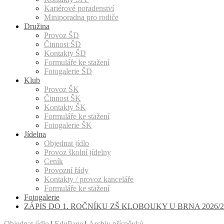
Kariérové poradenství
Miniporadna pro rodiče
Družina
Provoz ŠD
Činnost ŠD
Kontakty ŠD
Formuláře ke stažení
Fotogalerie ŠD
Klub
Provoz ŠK
Činnost ŠK
Kontakty ŠK
Formuláře ke stažení
Fotogalerie ŠK
Jídelna
Objednat jídlo
Provoz školní jídelny
Ceník
Provozní řády
Kontakty / provoz kanceláře
Formuláře ke stažení
Fotogalerie
ZÁPIS DO 1. ROČNÍKU ZŠ KLOBOUKY U BRNA 2026/2
Objednat jídlo
|
EduPage
|
Archiv příspěvků