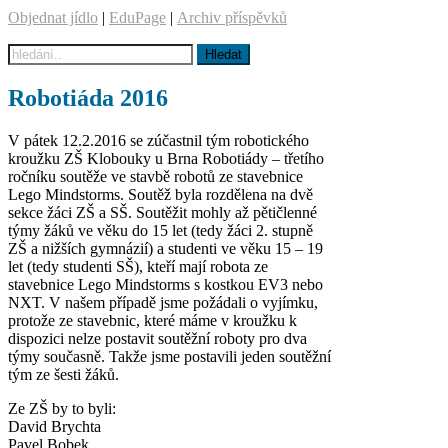
Objednat jídlo
|
EduPage
|
Archiv příspěvků
Robotiáda 2016
V pátek 12.2.2016 se zúčastnil tým robotického
kroužku ZŠ Klobouky u Brna Robotiády – třetího
ročníku soutěže ve stavbě robotů ze stavebnice
Lego Mindstorms. Soutěž byla rozdělena na dvě
sekce žáci ZŠ a SŠ. Soutěžit mohly až pětičlenné
týmy žáků ve věku do 15 let (tedy žáci 2. stupně
ZŠ a nižších gymnázií) a studenti ve věku 15 – 19
let (tedy studenti SŠ), kteří mají robota ze
stavebnice Lego Mindstorms s kostkou EV3 nebo
NXT. V našem případě jsme požádali o vyjímku,
protože ze stavebnic, které máme v kroužku k
dispozici nelze postavit soutěžní roboty pro dva
týmy současně. Takže jsme postavili jeden soutěžní
tým ze šesti žáků.
Ze ZŠ by to byli:
David Brychta
Pavel Bobek