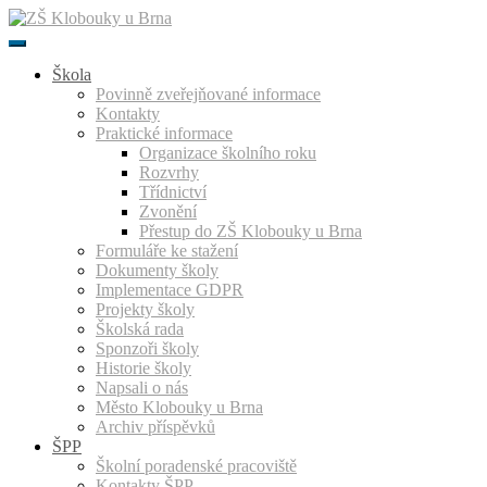
Přeskočit
k
obsahu
Škola
Povinně zveřejňované informace
Kontakty
Praktické informace
Organizace školního roku
Rozvrhy
Třídnictví
Zvonění
Přestup do ZŠ Klobouky u Brna
Formuláře ke stažení
Dokumenty školy
Implementace GDPR
Projekty školy
Školská rada
Sponzoři školy
Historie školy
Napsali o nás
Město Klobouky u Brna
Archiv příspěvků
ŠPP
Školní poradenské pracoviště
Kontakty ŠPP