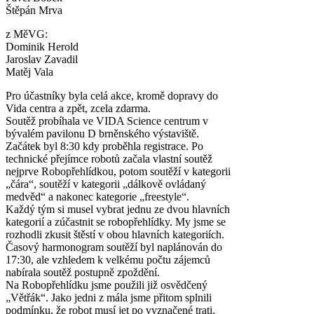
Štěpán Mrva
z MěVG:
Dominik Herold
Jaroslav Zavadil
Matěj Vala
Pro účastníky byla celá akce, kromě dopravy do
Vida centra a zpět, zcela zdarma.
Soutěž probíhala ve VIDA Science centrum v
bývalém pavilonu D brněnského výstaviště.
Začátek byl 8:30 kdy proběhla registrace. Po
technické přejímce robotů začala vlastní soutěž
nejprve Robopřehlídkou, potom soutěží v kategorii
„čára“, soutěží v kategorii „dálkově ovládaný
medvěd“ a nakonec kategorie „freestyle“.
Každý tým si musel vybrat jednu ze dvou hlavních
kategorií a zúčastnit se robopřehlídky. My jsme se
rozhodli zkusit štěstí v obou hlavních kategoriích.
Časový harmonogram soutěží byl naplánován do
17:30, ale vzhledem k velkému počtu zájemců
nabírala soutěž postupně zpoždění.
Na Robopřehlídku jsme použili již osvědčený
„Větřák“. Jako jedni z mála jsme přitom splnili
podmínku, že robot musí jet po vyznačené trati.