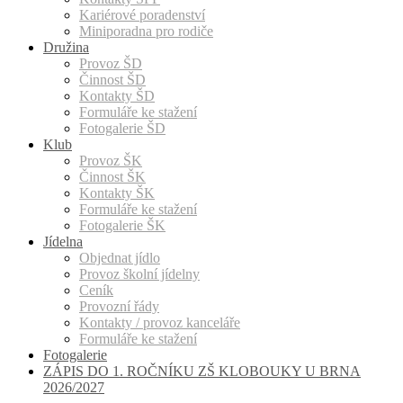
Kariérové poradenství
Miniporadna pro rodiče
Družina
Provoz ŠD
Činnost ŠD
Kontakty ŠD
Formuláře ke stažení
Fotogalerie ŠD
Klub
Provoz ŠK
Činnost ŠK
Kontakty ŠK
Formuláře ke stažení
Fotogalerie ŠK
Jídelna
Objednat jídlo
Provoz školní jídelny
Ceník
Provozní řády
Kontakty / provoz kanceláře
Formuláře ke stažení
Fotogalerie
ZÁPIS DO 1. ROČNÍKU ZŠ KLOBOUKY U BRNA
2026/2027