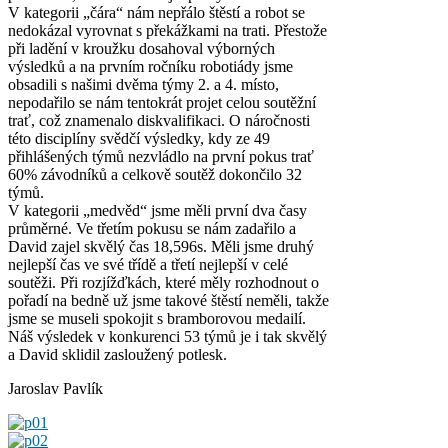
V kategorii „čára“ nám nepřálo štěstí a robot se
nedokázal vyrovnat s překážkami na trati. Přestože
při ladění v kroužku dosahoval výborných
výsledků a na prvním ročníku robotiády jsme
obsadili s našimi dvěma týmy 2. a 4. místo,
nepodařilo se nám tentokrát projet celou soutěžní
trať, což znamenalo diskvalifikaci. O náročnosti
této disciplíny svědčí výsledky, kdy ze 49
přihlášených týmů nezvládlo na první pokus trať
60% závodníků a celkově soutěž dokončilo 32
týmů.
V kategorii „medvěd“ jsme měli první dva časy
průměrné. Ve třetím pokusu se nám zadařilo a
David zajel skvělý čas 18,596s. Měli jsme druhý
nejlepší čas ve své třídě a třetí nejlepší v celé
soutěži. Při rozjížďkách, které měly rozhodnout o
pořadí na bedně už jsme takové štěstí neměli, takže
jsme se museli spokojit s bramborovou medailí.
Náš výsledek v konkurenci 53 týmů je i tak skvělý
a David sklidil zasloužený potlesk.
Jaroslav Pavlík