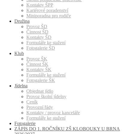
Kontakty ŠPP
Kariérové poradenství
Miniporadna pro rodiče
Družina
Provoz ŠD
Činnost ŠD
Kontakty ŠD
Formuláře ke stažení
Fotogalerie ŠD
Klub
Provoz ŠK
Činnost ŠK
Kontakty ŠK
Formuláře ke stažení
Fotogalerie ŠK
Jídelna
Objednat jídlo
Provoz školní jídelny
Ceník
Provozní řády
Kontakty / provoz kanceláře
Formuláře ke stažení
Fotogalerie
ZÁPIS DO 1. ROČNÍKU ZŠ KLOBOUKY U BRNA