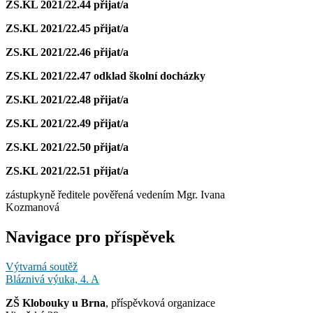
ZS.KL 2021/22.44
přijat/a
ZS.KL 2021/22.45
přijat/a
ZS.KL 2021/22.46
přijat/a
ZS.KL 2021/22.47
odklad školní docházky
ZS.KL 2021/22.48
přijat/a
ZS.KL 2021/22.49
přijat/a
ZS.KL 2021/22.50
přijat/a
ZS.KL 2021/22.51
přijat/a
zástupkyně ředitele pověřená vedením Mgr. Ivana
Kozmanová
Navigace pro příspěvek
Výtvarná soutěž
Bláznivá výuka, 4. A
ZŠ Klobouky u Brna
, příspěvková organizace