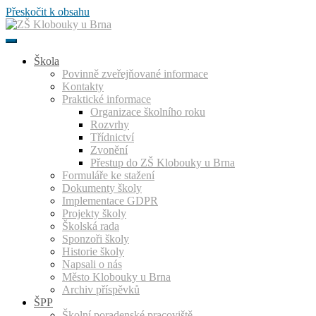
Přeskočit k obsahu
Škola
Povinně zveřejňované informace
Kontakty
Praktické informace
Organizace školního roku
Rozvrhy
Třídnictví
Zvonění
Přestup do ZŠ Klobouky u Brna
Formuláře ke stažení
Dokumenty školy
Implementace GDPR
Projekty školy
Školská rada
Sponzoři školy
Historie školy
Napsali o nás
Město Klobouky u Brna
Archiv příspěvků
ŠPP
Školní poradenské pracoviště