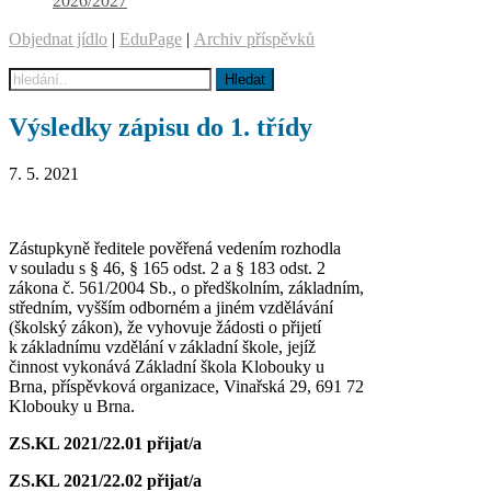
2026/2027
Objednat jídlo
|
EduPage
|
Archiv příspěvků
Výsledky zápisu do 1. třídy
7. 5. 2021
Zástupkyně ředitele pověřená vedením rozhodla
v souladu s § 46, § 165 odst. 2 a § 183 odst. 2
zákona č. 561/2004 Sb., o předškolním, základním,
středním, vyšším odborném a jiném vzdělávání
(školský zákon), že vyhovuje žádosti o přijetí
k základnímu vzdělání v základní škole, jejíž
činnost vykonává Základní škola Klobouky u
Brna, příspěvková organizace, Vinařská 29, 691 72
Klobouky u Brna.
ZS.KL 2021/22.01
přijat/a
ZS.KL 2021/22.02
přijat/a