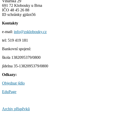
Vinařská 29
691 72 Klobouky u Brna
IČO 48 45 26 88
ID schránky gj4zn56
Kontakty
e-mail:
info@zsklobouky.cz
tel: 519 419 181
Bankovní spojení:
škola 1382095379/0800
jídelna 35-1382095379/0800
Odkazy:
Objednat jídlo
EduPage
Archiv příspěvků