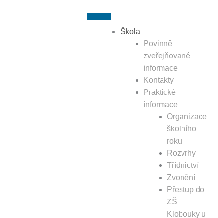
Přeskočit
k
obsahu
Škola
Povinně
zveřejňované
informace
Kontakty
Praktické
informace
Organizace
školního
roku
Rozvrhy
Třídnictví
Zvonění
Přestup do
ZŠ
Klobouky u