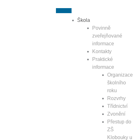
Přeskočit
k
obsahu
Škola
Povinně
zveřejňované
informace
Kontakty
Praktické
informace
Organizace
školního
roku
Rozvrhy
Třídnictví
Zvonění
Přestup do
ZŠ
Klobouky u