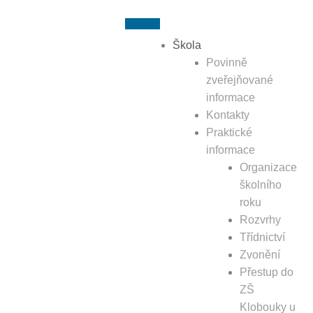
Přeskočit
k
obsahu
Škola
Povinně
zveřejňované
informace
Kontakty
Praktické
informace
Organizace
školního
roku
Rozvrhy
Třídnictví
Zvonění
Přestup do
ZŠ
Klobouky u