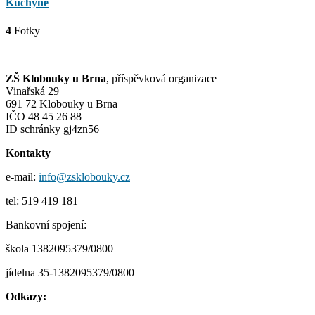
Kuchyně
4
Fotky
ZŠ Klobouky u Brna
, příspěvková organizace
Vinařská 29
691 72 Klobouky u Brna
IČO 48 45 26 88
ID schránky gj4zn56
Kontakty
e-mail:
info@zsklobouky.cz
tel: 519 419 181
Bankovní spojení:
škola 1382095379/0800
jídelna 35-1382095379/0800
Odkazy: