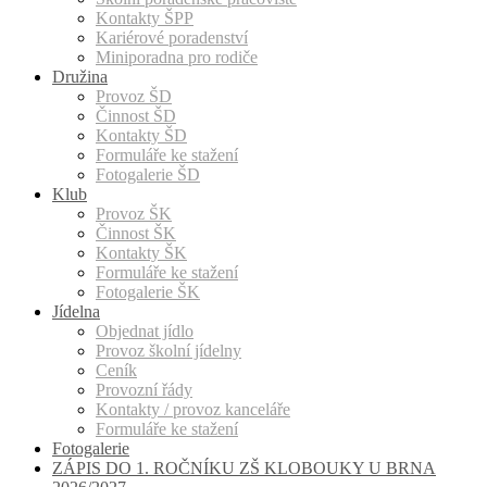
Kontakty ŠPP
Kariérové poradenství
Miniporadna pro rodiče
Družina
Provoz ŠD
Činnost ŠD
Kontakty ŠD
Formuláře ke stažení
Fotogalerie ŠD
Klub
Provoz ŠK
Činnost ŠK
Kontakty ŠK
Formuláře ke stažení
Fotogalerie ŠK
Jídelna
Objednat jídlo
Provoz školní jídelny
Ceník
Provozní řády
Kontakty / provoz kanceláře
Formuláře ke stažení
Fotogalerie
ZÁPIS DO 1. ROČNÍKU ZŠ KLOBOUKY U BRNA