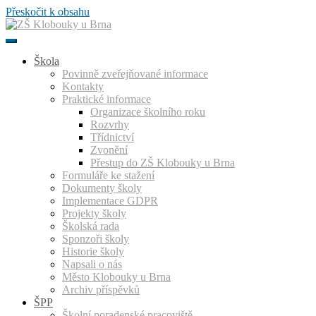
Přeskočit k obsahu
Škola
Povinně zveřejňované informace
Kontakty
Praktické informace
Organizace školního roku
Rozvrhy
Třídnictví
Zvonění
Přestup do ZŠ Klobouky u Brna
Formuláře ke stažení
Dokumenty školy
Implementace GDPR
Projekty školy
Školská rada
Sponzoři školy
Historie školy
Napsali o nás
Město Klobouky u Brna
Archiv příspěvků
ŠPP
Školní poradenské pracoviště