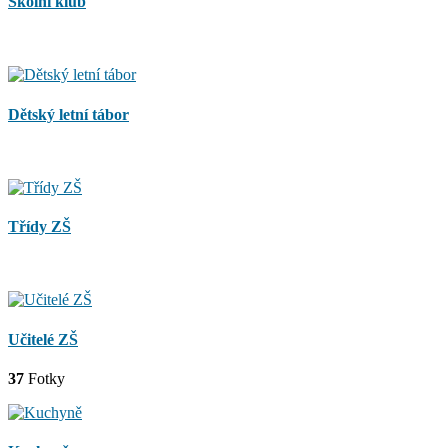
Školní klub
Dětský letní tábor
Třídy ZŠ
Učitelé ZŠ
37
Fotky