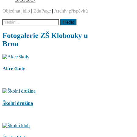
2026/2027
Objednat jídlo
|
EduPage
|
Archiv příspěvků
Fotogalerie ZŠ Klobouky u
Brna
Akce školy
Školní družina