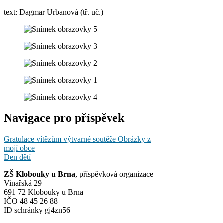
text: Dagmar Urbanová (tř. uč.)
Navigace pro příspěvek
Gratulace vítězům výtvarné soutěže Obrázky z
mojí obce
Den dětí
ZŠ Klobouky u Brna
, příspěvková organizace
Vinařská 29
691 72 Klobouky u Brna
IČO 48 45 26 88
ID schránky gj4zn56