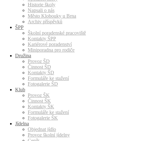
Historie školy
Napsali o nás
Město Klobouky u Brna
Archiv příspěvků
ŠPP
Školní poradenské pracoviště
Kontakty ŠPP
Kariérové poradenství
Miniporadna pro rodiče
Družina
Provoz ŠD
Činnost ŠD
Kontakty ŠD
Formuláře ke stažení
Fotogalerie ŠD
Klub
Provoz ŠK
Činnost ŠK
Kontakty ŠK
Formuláře ke stažení
Fotogalerie ŠK
Jídelna
Objednat jídlo
Provoz školní jídelny
Ceník