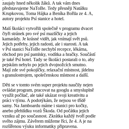
zaujaly hned několik žáků. A tak vám dnes
představujeme NaToBe. Tedy přesněji Natálku
Krupkovou, Toma Hájka a Beníka Bořila ze 4. A,
autory projektu Psí stanice a hotel.
Malí školáci vytvořili společně v programu dvacet
čtyři stránek pro své psí mazlíčky a jejich
kamarády. Je krásné vidět, jak vnímají svět psů.
Jejich potřeby, jejich radosti, ale i starosti. A tak
v Psí stanici NaToBe nechybí recepce, lékárna,
obchod pro psí pamlsky, vodítka a hračky. Součástí
je také Psí hotel. Tady se školáci postarali o to, aby
pejskům nebylo po jejich dvojnožcích smutno.
Mají zde své pokojíčky, relaxační místnost, jídelnu
s granulostrojem, společenskou místnost a další.
Děti se v tomto svém super projektu naučily nejen
ovládat program, pracovat na googlu a smysluplně
využít počítač, ale také ukázat svoji kreativitu a
práci v týmu. A podotýkám, že nejsou ve třídě
samy. Na Jamboardu máme i stanici pro kočky,
anebo přehlídku vozů Škoda. Od počátku jejich
vzniku až po současnost. Zkrátka každý tvoří podle
svého zájmu. Závěrem můžeme říci, že 4. A je na
rozšířenou výuku informatiky připravena.