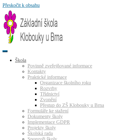
Přeskočit k obsahu
Škola
Povinně zveřejňované informace
Kontakty
Praktické informace
Organizace školního roku
Rozvrhy
Třídnictví
Zvonění
Přestup do ZŠ Klobouky u Brna
Formuláře ke stažení
Dokumenty školy
Implementace GDPR
Projekty školy
Školská rada
Sponzoři školy