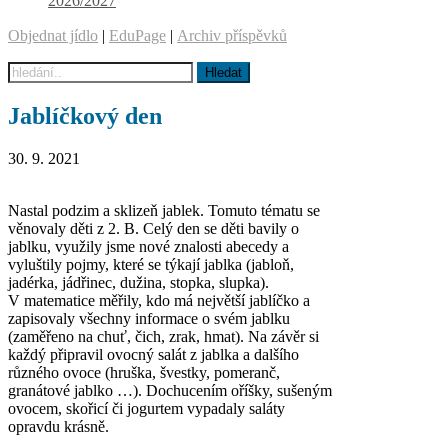
2026/2027
Objednat jídlo
|
EduPage
|
Archiv příspěvků
Jablíčkový den
30. 9. 2021
Nastal podzim a sklizeň jablek. Tomuto tématu se
věnovaly děti z 2. B. Celý den se děti bavily o
jablku, využily jsme nové znalosti abecedy a
vyluštily pojmy, které se týkají jablka (jabloň,
jadérka, jádřinec, dužina, stopka, slupka).
V matematice měřily, kdo má největší jablíčko a
zapisovaly všechny informace o svém jablku
(zaměřeno na chuť, čich, zrak, hmat). Na závěr si
každý připravil ovocný salát z jablka a dalšího
různého ovoce (hruška, švestky, pomeranč,
granátové jablko …). Dochucením oříšky, sušeným
ovocem, skořicí či jogurtem vypadaly saláty
opravdu krásně.