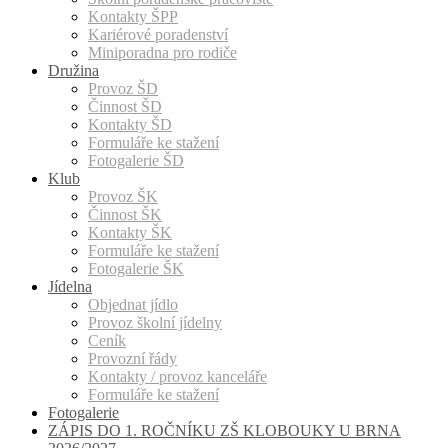
Kontakty ŠPP
Kariérové poradenství
Miniporadna pro rodiče
Družina
Provoz ŠD
Činnost ŠD
Kontakty ŠD
Formuláře ke stažení
Fotogalerie ŠD
Klub
Provoz ŠK
Činnost ŠK
Kontakty ŠK
Formuláře ke stažení
Fotogalerie ŠK
Jídelna
Objednat jídlo
Provoz školní jídelny
Ceník
Provozní řády
Kontakty / provoz kanceláře
Formuláře ke stažení
Fotogalerie
ZÁPIS DO 1. ROČNÍKU ZŠ KLOBOUKY U BRNA