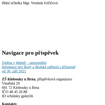
třídní učitelka Mgr. Vendula Ivičičová
Navigace pro příspěvek
Změna v jídelně – upozornění
Informace pro školy a školská zařízení s účinností
od 30. září 2021
ZŠ Klobouky u Brna
, příspěvková organizace
Vinařská 29
691 72 Klobouky u Brna
IČO 48 45 26 88
ID schránky gj4zn56
Kontakty