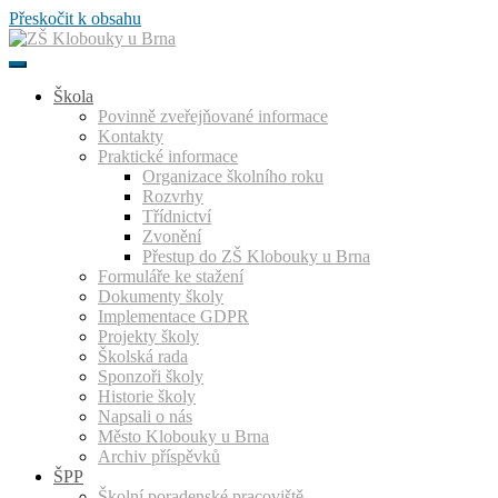
Přeskočit k obsahu
Škola
Povinně zveřejňované informace
Kontakty
Praktické informace
Organizace školního roku
Rozvrhy
Třídnictví
Zvonění
Přestup do ZŠ Klobouky u Brna
Formuláře ke stažení
Dokumenty školy
Implementace GDPR
Projekty školy
Školská rada
Sponzoři školy
Historie školy
Napsali o nás
Město Klobouky u Brna
Archiv příspěvků
ŠPP
Školní poradenské pracoviště