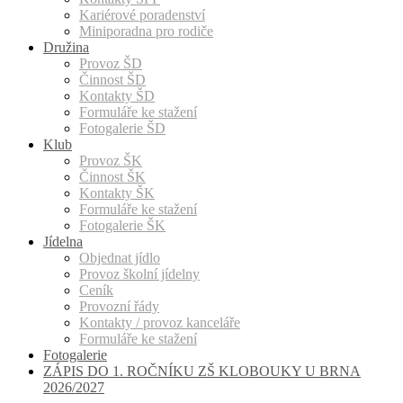
Kariérové poradenství
Miniporadna pro rodiče
Družina
Provoz ŠD
Činnost ŠD
Kontakty ŠD
Formuláře ke stažení
Fotogalerie ŠD
Klub
Provoz ŠK
Činnost ŠK
Kontakty ŠK
Formuláře ke stažení
Fotogalerie ŠK
Jídelna
Objednat jídlo
Provoz školní jídelny
Ceník
Provozní řády
Kontakty / provoz kanceláře
Formuláře ke stažení
Fotogalerie
ZÁPIS DO 1. ROČNÍKU ZŠ KLOBOUKY U BRNA
2026/2027