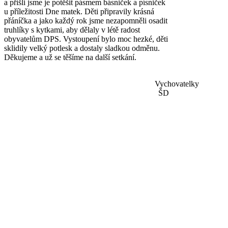
a přišli jsme je potěšit pásmem básniček a písniček
u příležitosti Dne matek. Děti připravily krásná
přáníčka a jako každý rok jsme nezapomněli osadit
truhlíky s kytkami, aby dělaly v létě radost
obyvatelům DPS. Vystoupení bylo moc hezké, děti
sklidily velký potlesk a dostaly sladkou odměnu.
Děkujeme a už se těšíme na další setkání.
Vychovatelky
ŠD