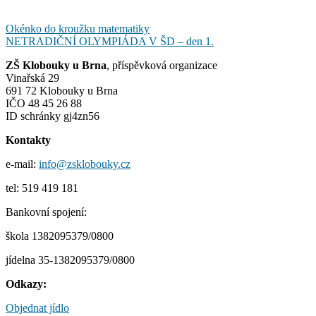
Navigace
Okénko do kroužku matematiky
NETRADIČNÍ OLYMPIÁDA V ŠD – den 1.
pro
ZŠ Klobouky u Brna
, příspěvková organizace
příspěvek
Vinařská 29
691 72 Klobouky u Brna
IČO 48 45 26 88
ID schránky gj4zn56
Kontakty
e-mail:
info@zsklobouky.cz
tel: 519 419 181
Bankovní spojení:
škola 1382095379/0800
jídelna 35-1382095379/0800
Odkazy:
Objednat jídlo