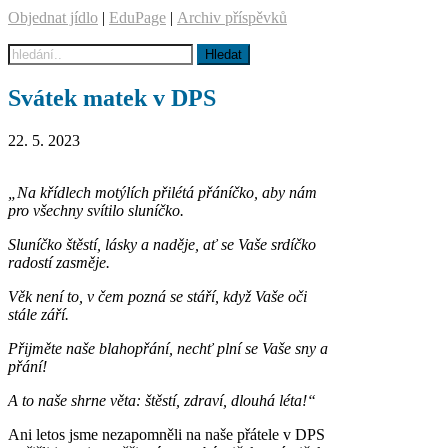
Objednat jídlo
|
EduPage
|
Archiv příspěvků
Svátek matek v DPS
22. 5. 2023
„Na křídlech motýlích přilétá přáníčko, aby nám
pro všechny svítilo sluníčko.
Sluníčko štěstí, lásky a naděje, ať se Vaše srdíčko
radostí zasměje.
Věk není to, v čem pozná se stáří, když Vaše oči
stále září.
Přijměte naše blahopřání, nechť plní se Vaše sny a
přání!
A to naše shrne věta: štěstí, zdraví, dlouhá léta!“
Ani letos jsme nezapomněli na naše přátele v DPS