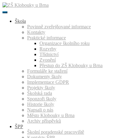
Přeskočit
k
obsahu
Škola
Povinně zveřejňované informace
Kontakty
Praktické informace
Organizace školního roku
Rozvrhy
Třídnictví
Zvonění
Přestup do ZŠ Klobouky u Brna
Formuláře ke stažení
Dokumenty školy
Implementace GDPR
Projekty školy
Školská rada
Sponzoři školy
Historie školy
Napsali o nás
Město Klobouky u Brna
Archiv příspěvků
ŠPP
Školní poradenské pracoviště
Kontakty ŠPP