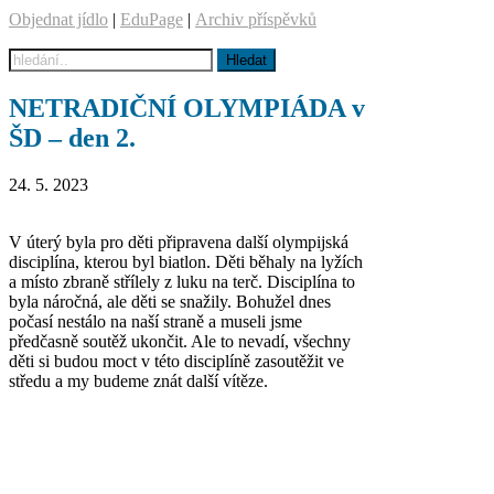
Objednat jídlo
|
EduPage
|
Archiv příspěvků
NETRADIČNÍ OLYMPIÁDA v
ŠD – den 2.
24. 5. 2023
V úterý byla pro děti připravena další olympijská
disciplína, kterou byl biatlon. Děti běhaly na lyžích
a místo zbraně střílely z luku na terč. Disciplína to
byla náročná, ale děti se snažily. Bohužel dnes
počasí nestálo na naší straně a museli jsme
předčasně soutěž ukončit. Ale to nevadí, všechny
děti si budou moct v této disciplíně zasoutěžit ve
středu a my budeme znát další vítěze.