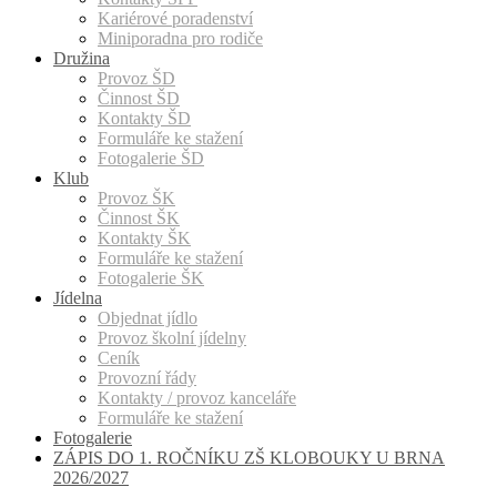
Kariérové poradenství
Miniporadna pro rodiče
Družina
Provoz ŠD
Činnost ŠD
Kontakty ŠD
Formuláře ke stažení
Fotogalerie ŠD
Klub
Provoz ŠK
Činnost ŠK
Kontakty ŠK
Formuláře ke stažení
Fotogalerie ŠK
Jídelna
Objednat jídlo
Provoz školní jídelny
Ceník
Provozní řády
Kontakty / provoz kanceláře
Formuláře ke stažení
Fotogalerie
ZÁPIS DO 1. ROČNÍKU ZŠ KLOBOUKY U BRNA
2026/2027