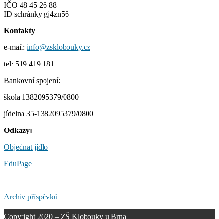
IČO 48 45 26 88
ID schránky gj4zn56
Kontakty
e-mail:
info@zsklobouky.cz
tel: 519 419 181
Bankovní spojení:
škola 1382095379/0800
jídelna 35-1382095379/0800
Odkazy:
Objednat jídlo
EduPage
Archiv příspěvků
Copyright 2020 – ZŠ Klobouky u Brna