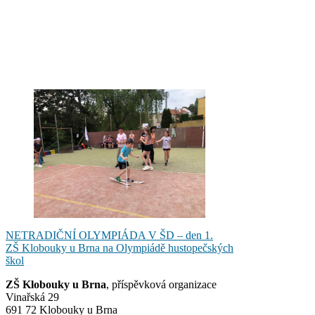
Navigace
NETRADIČNÍ OLYMPIÁDA V ŠD – den 1.
ZŠ Klobouky u Brna na Olympiádě hustopečských
pro
škol
příspěvek
ZŠ Klobouky u Brna
, příspěvková organizace
Vinařská 29
691 72 Klobouky u Brna