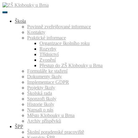
Přeskočit
k
obsahu
Škola
Povinně zveřejňované informace
Kontakty
Praktické informace
Organizace školního roku
Rozvrhy
Třídnictví
Zvonění
Přestup do ZŠ Klobouky u Brna
Formuláře ke stažení
Dokumenty školy
Implementace GDPR
Projekty školy
Školská rada
Sponzoři školy
Historie školy
Napsali o nás
Město Klobouky u Brna
Archiv příspěvků
ŠPP
Školní poradenské pracoviště
Kontakty ŠPP