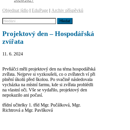
2026/2027
Objednat jídlo
|
EduPage
|
Archiv příspěvků
Projektový den – Hospodářská
zvířata
11. 6. 2024
Prvňáčci měli projektový den na téma hospodářská
zvířata. Nejprve si vyzkoušeli, co o zvířatech ví při
plnění úkolů před školou. Po svačině následovala
vycházka na místní farmu, kde si zvířata prohlédli
na vlastní oči. Vše se vydařilo, projektový den
nepokazilo ani počasí.
třídní učitelky 1. tříd Mgr. Pučálková, Mgr.
Richtrová a Mgr. Pavlíková