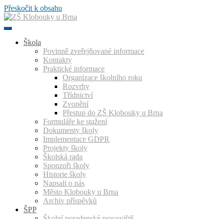
Přeskočit k obsahu
Škola
Povinně zveřejňované informace
Kontakty
Praktické informace
Organizace školního roku
Rozvrhy
Třídnictví
Zvonění
Přestup do ZŠ Klobouky u Brna
Formuláře ke stažení
Dokumenty školy
Implementace GDPR
Projekty školy
Školská rada
Sponzoři školy
Historie školy
Napsali o nás
Město Klobouky u Brna
Archiv příspěvků
ŠPP
Školní poradenské pracoviště