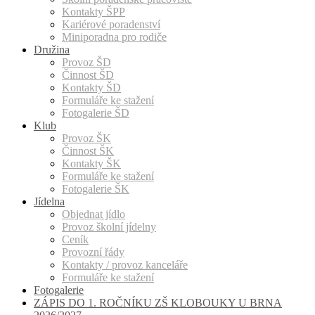
Kontakty ŠPP
Kariérové poradenství
Miniporadna pro rodiče
Družina
Provoz ŠD
Činnost ŠD
Kontakty ŠD
Formuláře ke stažení
Fotogalerie ŠD
Klub
Provoz ŠK
Činnost ŠK
Kontakty ŠK
Formuláře ke stažení
Fotogalerie ŠK
Jídelna
Objednat jídlo
Provoz školní jídelny
Ceník
Provozní řády
Kontakty / provoz kanceláře
Formuláře ke stažení
Fotogalerie
ZÁPIS DO 1. ROČNÍKU ZŠ KLOBOUKY U BRNA