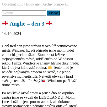
Objednat jídlo
|
EduPage
|
Archiv příspěvků
Anglie – den 3
14. 10. 2024
Celý třetí den jsme strávili v okolí třicetitisícového
města Windsor. Již při příjezdu jsme mohli vidět
elitní chlapeckou školu Eton, která leží ve
stejnojmenném městě, odděleném od Windsoru
řekou Temží. Windsor je známý hlavně díky hradu,
který obývá královská rodina.
Tento hrad je
nejdéle obývaným hradem na světě, ale jedno
prvenství mu nepřísluší. Největší obývaný hrad
světa je ten náš – Pražský
. Windsoru patří “až”
druhé místo.
Po návštěvě okolí hradu a přilehlého nákupního
centra jsme se vydali do LEGOLANDU! Mohli
jsme si užít nejen spoustu atrakcí, ale dokonce
stovky postaviček a několik desítek objektů, které