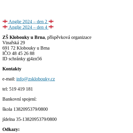
Navigace
Anglie 2024 – den 2
Anglie 2024 – den 4
pro
ZŠ Klobouky u Brna
, příspěvková organizace
příspěvek
Vinařská 29
691 72 Klobouky u Brna
IČO 48 45 26 88
ID schránky gj4zn56
Kontakty
e-mail:
info@zsklobouky.cz
tel: 519 419 181
Bankovní spojení:
škola 1382095379/0800
jídelna 35-1382095379/0800
Odkazy: