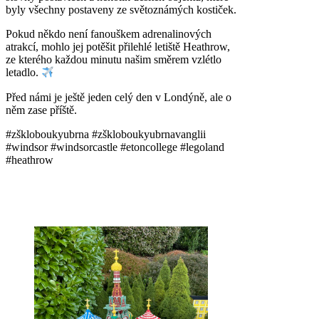
byly všechny postaveny ze světoznámých kostiček.
Pokud někdo není fanouškem adrenalinových
atrakcí, mohlo jej potěšit přilehlé letiště Heathrow,
ze kterého každou minutu našim směrem vzlétlo
letadlo.
Před námi je ještě jeden celý den v Londýně, ale o
něm zase příště.
#zškloboukyubrna #zškloboukyubrnavanglii
#windsor #windsorcastle #etoncollege #legoland
#heathrow