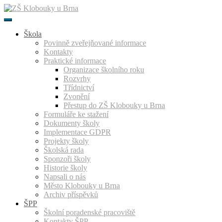
Přeskočit
k
obsahu
Škola
Povinně zveřejňované informace
Kontakty
Praktické informace
Organizace školního roku
Rozvrhy
Třídnictví
Zvonění
Přestup do ZŠ Klobouky u Brna
Formuláře ke stažení
Dokumenty školy
Implementace GDPR
Projekty školy
Školská rada
Sponzoři školy
Historie školy
Napsali o nás
Město Klobouky u Brna
Archiv příspěvků
ŠPP
Školní poradenské pracoviště
Kontakty ŠPP