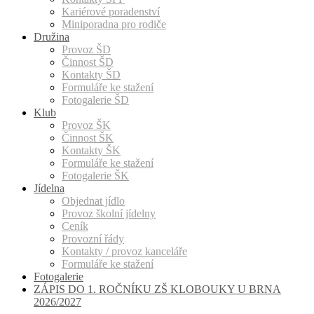
Kariérové poradenství
Miniporadna pro rodiče
Družina
Provoz ŠD
Činnost ŠD
Kontakty ŠD
Formuláře ke stažení
Fotogalerie ŠD
Klub
Provoz ŠK
Činnost ŠK
Kontakty ŠK
Formuláře ke stažení
Fotogalerie ŠK
Jídelna
Objednat jídlo
Provoz školní jídelny
Ceník
Provozní řády
Kontakty / provoz kanceláře
Formuláře ke stažení
Fotogalerie
ZÁPIS DO 1. ROČNÍKU ZŠ KLOBOUKY U BRNA
2026/2027