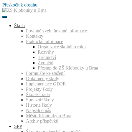
Přeskočit k obsahu
Škola
Povinně zveřejňované informace
Kontakty
Praktické informace
Organizace školního roku
Rozvrhy
Třídnictví
Zvonění
Přestup do ZŠ Klobouky u Brna
Formuláře ke stažení
Dokumenty školy
Implementace GDPR
Projekty školy
Školská rada
Sponzoři školy
Historie školy
Napsali o nás
Město Klobouky u Brna
Archiv příspěvků
ŠPP
Školní poradenské pracoviště