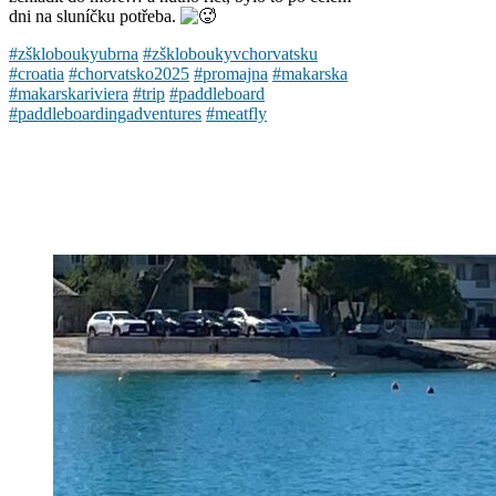
dni na sluníčku potřeba.
#zškloboukyubrna
#zškloboukyvchorvatsku
#croatia
#chorvatsko2025
#promajna
#makarska
#makarskariviera
#trip
#paddleboard
#paddleboardingadventures
#meatfly