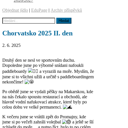
2026/2027
Objednat jídlo
|
EduPage
|
Archiv příspěvků
Chorvatsko 2025 II. den
2. 6. 2025
Druhý den se nesl ve sportovním duchu.
Dopoledne jsme po výborné snídani nafoukli
paddleboardy
a vyrazili na moře. Myslím, že
jsme si to všichni užili a určitě s paddleboardingem
nekončíme!
Po obědě jsme se vydali pěšky na Makarskou, kde
na nás čekalo spoustu restaurací a obchodů, ale
hlavně vodní nafukovací atrakce, které byly po
celou dobu ve velké permanenci.
K večeru jsme se vrátili zpět do Promajny, kde
jsme si po večeři zahráli volejbal
a ještě se šlí
zchladit do moře… a nutno říct, bylo to po celém