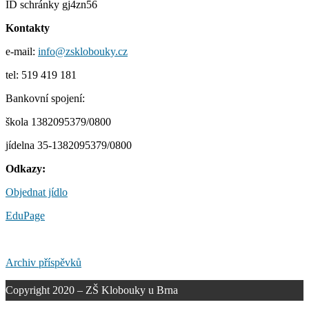
ID schránky gj4zn56
Kontakty
e-mail:
info@zsklobouky.cz
tel: 519 419 181
Bankovní spojení:
škola 1382095379/0800
jídelna 35-1382095379/0800
Odkazy:
Objednat jídlo
EduPage
Archiv příspěvků
Copyright 2020 – ZŠ Klobouky u Brna