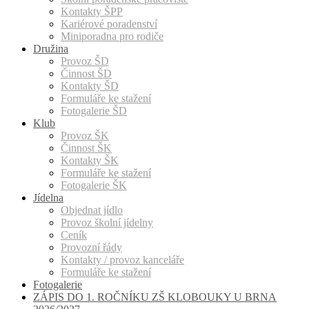
Kontakty ŠPP
Kariérové poradenství
Miniporadna pro rodiče
Družina
Provoz ŠD
Činnost ŠD
Kontakty ŠD
Formuláře ke stažení
Fotogalerie ŠD
Klub
Provoz ŠK
Činnost ŠK
Kontakty ŠK
Formuláře ke stažení
Fotogalerie ŠK
Jídelna
Objednat jídlo
Provoz školní jídelny
Ceník
Provozní řády
Kontakty / provoz kanceláře
Formuláře ke stažení
Fotogalerie
ZÁPIS DO 1. ROČNÍKU ZŠ KLOBOUKY U BRNA