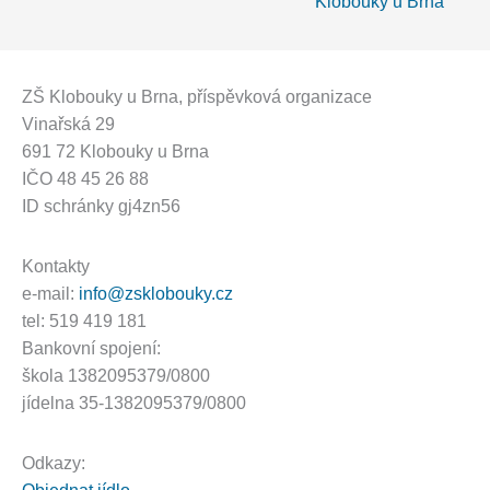
Klobouky u Brna
příspěvek
ZŠ Klobouky u Brna
, příspěvková organizace
Vinařská 29
691 72 Klobouky u Brna
IČO 48 45 26 88
ID schránky gj4zn56
Kontakty
e-mail:
info@zsklobouky.cz
tel: 519 419 181
Bankovní spojení:
škola 1382095379/0800
jídelna 35-1382095379/0800
Odkazy: