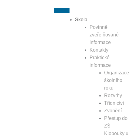
Přeskočit
k
obsahu
Škola
Povinně
zveřejňované
informace
Kontakty
Praktické
informace
Organizace
školního
roku
Rozvrhy
Třídnictví
Zvonění
Přestup do
ZŠ
Klobouky u