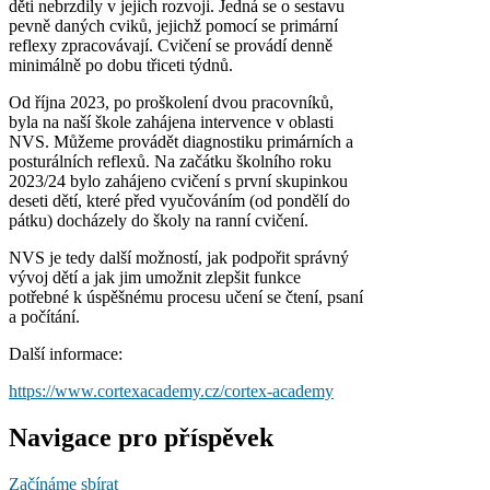
děti nebrzdily v jejich rozvoji. Jedná se o sestavu
pevně daných cviků, jejichž pomocí se primární
reflexy zpracovávají. Cvičení se provádí denně
minimálně po dobu třiceti týdnů.
Od října 2023, po proškolení dvou pracovníků,
byla na naší škole zahájena intervence v oblasti
NVS. Můžeme provádět diagnostiku primárních a
posturálních reflexů. Na začátku školního roku
2023/24 bylo zahájeno cvičení s první skupinkou
deseti dětí, které před vyučováním (od pondělí do
pátku) docházely do školy na ranní cvičení.
NVS je tedy další možností, jak podpořit správný
vývoj dětí a jak jim umožnit zlepšit funkce
potřebné k úspěšnému procesu učení se čtení, psaní
a počítání.
Další informace:
https://www.cortexacademy.cz/cortex-academy
Navigace pro příspěvek
Začínáme sbírat