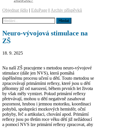
2026/2027
Objednat jídlo
|
EduPage
|
Archiv příspěvků
Neuro-vývojová stimulace na
ZŠ
18. 9. 2025
Na naší ZŠ pracujeme s metodou neuro-vývojové
stimulace (dále jen NVS), která pomáhá
úspěšnému procesu učení u dětí. Touto metodou se
zpracovávají primárními reflexy, které jsou u dětí
přítomny již od narození, během prvních let života
by však měly vymizet. Pokud primární reflexy
přetrvávají, mohou u dětí negativně zasahovat
pozornost, hrubou i jemnou motoriku, koordinaci
pohybů, spolupráci mozkových hemisfér, oční
pohyby, řeč a artikulaci, chování apod. Primární
reflexy jsou po třetím roce věku dětí již nežádoucí
a pomocí NVS lze primární reflexy zpracovat, aby