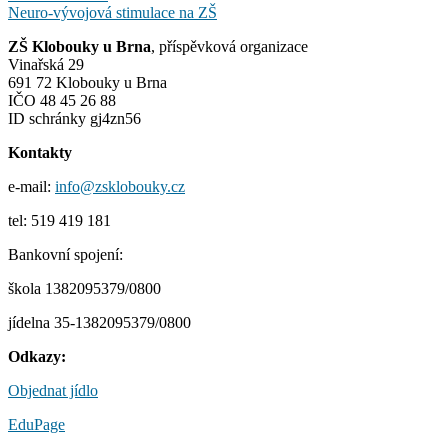
Neuro-vývojová stimulace na ZŠ
ZŠ Klobouky u Brna
, příspěvková organizace
Vinařská 29
691 72 Klobouky u Brna
IČO 48 45 26 88
ID schránky gj4zn56
Kontakty
e-mail:
info@zsklobouky.cz
tel: 519 419 181
Bankovní spojení:
škola 1382095379/0800
jídelna 35-1382095379/0800
Odkazy:
Objednat jídlo
EduPage