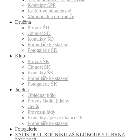
Kontakty ŠPP
Kariérové poradenství
Miniporadna pro rodiče
Družina
Provoz ŠD
Činnost ŠD
Kontakty ŠD
Formuláře ke stažení
Fotogalerie ŠD
Klub
Provoz ŠK
Činnost ŠK
Kontakty ŠK
Formuláře ke stažení
Fotogalerie ŠK
Jídelna
Objednat jídlo
Provoz školní jídelny
Ceník
Provozní řády
Kontakty / provoz kanceláře
Formuláře ke stažení
Fotogalerie
ZÁPIS DO 1. ROČNÍKU ZŠ KLOBOUKY U BRNA