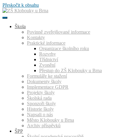
Přeskočit k obsahu
Škola
Povinně zveřejňované informace
Kontakty
Praktické informace
Organizace školního roku
Rozvrhy
Třídnictví
Zvonění
Přestup do ZŠ Klobouky u Brna
Formuláře ke stažení
Dokumenty školy
Implementace GDPR
Projekty školy
Školská rada
Sponzoři školy
Historie školy
Napsali o nás
Město Klobouky u Brna
Archiv příspěvků
ŠPP
Školní poradenské pracoviště