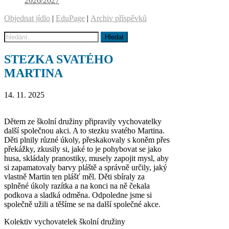
2026/2027
Objednat jídlo
|
EduPage
|
Archiv příspěvků
STEZKA SVATÉHO
MARTINA
14. 11. 2025
Dětem ze školní družiny připravily vychovatelky
další společnou akci. A to stezku svatého Martina.
Děti plnily různé úkoly, přeskakovaly s koněm přes
překážky, zkusily si, jaké to je pohybovat se jako
husa, skládaly pranostiky, musely zapojit mysl, aby
si zapamatovaly barvy pláště a správně určily, jaký
vlastně Martin ten plášť měl. Děti sbíraly za
splněné úkoly razítka a na konci na ně čekala
podkova a sladká odměna. Odpoledne jsme si
společně užili a těšíme se na další společné akce.
Kolektiv vychovatelek školní družiny