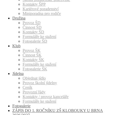
Kontakty ŠPP
Kariérové poradenství
Miniporadna pro rodiče
Družina
Provoz ŠD
Činnost ŠD
Kontakty ŠD
Formuláře ke stažení
Fotogalerie ŠD
Klub
Provoz ŠK
Činnost ŠK
Kontakty ŠK
Formuláře ke stažení
Fotogalerie ŠK
Jídelna
Objednat jídlo
Provoz školní jídelny
Ceník
Provozní řády
Kontakty / provoz kanceláře
Formuláře ke stažení
Fotogalerie
ZÁPIS DO 1. ROČNÍKU ZŠ KLOBOUKY U BRNA