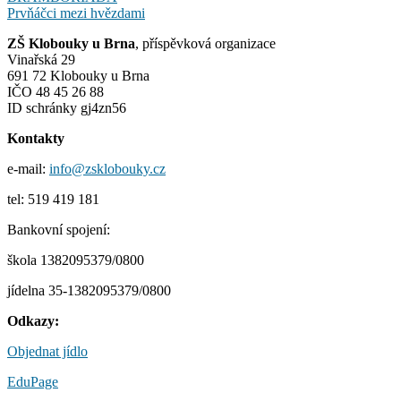
Prvňáčci mezi hvězdami
ZŠ Klobouky u Brna
, příspěvková organizace
Vinařská 29
691 72 Klobouky u Brna
IČO 48 45 26 88
ID schránky gj4zn56
Kontakty
e-mail:
info@zsklobouky.cz
tel: 519 419 181
Bankovní spojení:
škola 1382095379/0800
jídelna 35-1382095379/0800
Odkazy:
Objednat jídlo
EduPage