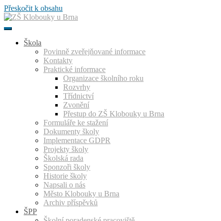
Přeskočit k obsahu
Škola
Povinně zveřejňované informace
Kontakty
Praktické informace
Organizace školního roku
Rozvrhy
Třídnictví
Zvonění
Přestup do ZŠ Klobouky u Brna
Formuláře ke stažení
Dokumenty školy
Implementace GDPR
Projekty školy
Školská rada
Sponzoři školy
Historie školy
Napsali o nás
Město Klobouky u Brna
Archiv příspěvků
ŠPP
Školní poradenské pracoviště