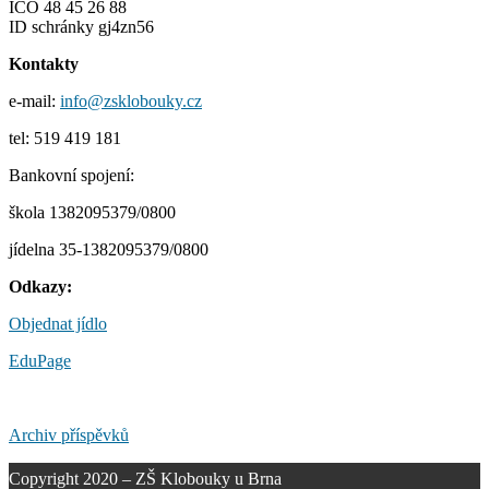
IČO 48 45 26 88
ID schránky gj4zn56
Kontakty
e-mail:
info@zsklobouky.cz
tel: 519 419 181
Bankovní spojení:
škola 1382095379/0800
jídelna 35-1382095379/0800
Odkazy:
Objednat jídlo
EduPage
Archiv příspěvků
Copyright 2020 – ZŠ Klobouky u Brna