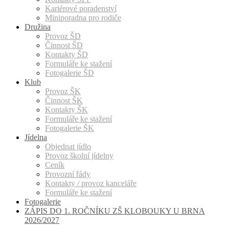
Kariérové poradenství
Miniporadna pro rodiče
Družina
Provoz ŠD
Činnost ŠD
Kontakty ŠD
Formuláře ke stažení
Fotogalerie ŠD
Klub
Provoz ŠK
Činnost ŠK
Kontakty ŠK
Formuláře ke stažení
Fotogalerie ŠK
Jídelna
Objednat jídlo
Provoz školní jídelny
Ceník
Provozní řády
Kontakty / provoz kanceláře
Formuláře ke stažení
Fotogalerie
ZÁPIS DO 1. ROČNÍKU ZŠ KLOBOUKY U BRNA
2026/2027