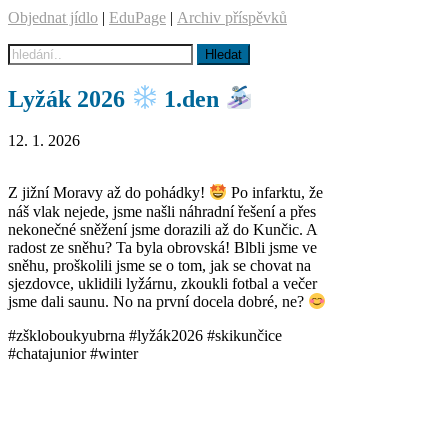
Objednat jídlo
|
EduPage
|
Archiv příspěvků
Lyžák 2026
1.den
12. 1. 2026
Z jižní Moravy až do pohádky!
Po infarktu, že
náš vlak nejede, jsme našli náhradní řešení a přes
nekonečné sněžení jsme dorazili až do Kunčic. A
radost ze sněhu? Ta byla obrovská! Blbli jsme ve
sněhu, proškolili jsme se o tom, jak se chovat na
sjezdovce, uklidili lyžárnu, zkoukli fotbal a večer
jsme dali saunu. No na první docela dobré, ne?
#zškloboukyubrna #lyžák2026 #skikunčice
#chatajunior #winter