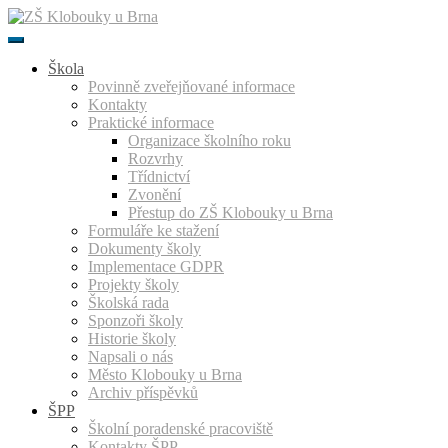
Přeskočit
k
obsahu
Škola
Povinně zveřejňované informace
Kontakty
Praktické informace
Organizace školního roku
Rozvrhy
Třídnictví
Zvonění
Přestup do ZŠ Klobouky u Brna
Formuláře ke stažení
Dokumenty školy
Implementace GDPR
Projekty školy
Školská rada
Sponzoři školy
Historie školy
Napsali o nás
Město Klobouky u Brna
Archiv příspěvků
ŠPP
Školní poradenské pracoviště
Kontakty ŠPP