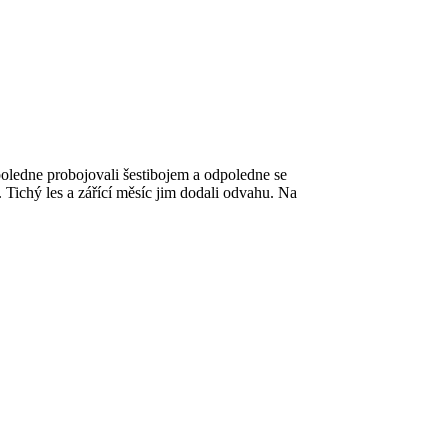
opoledne probojovali šestibojem a odpoledne se
. Tichý les a zářící měsíc jim dodali odvahu. Na