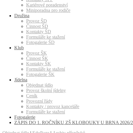
Kariérové poradenství
Miniporadna pro rodiče
Družina
Provoz ŠD
Činnost ŠD
Kontakty ŠD
Formuláře ke stažení
Fotogalerie ŠD
Klub
Provoz ŠK
Činnost ŠK
Kontakty ŠK
Formuláře ke stažení
Fotogalerie ŠK
Jídelna
Objednat jídlo
Provoz školní jídelny
Ceník
Provozní řády
Kontakty / provoz kanceláře
Formuláře ke stažení
Fotogalerie
ZÁPIS DO 1. ROČNÍKU ZŠ KLOBOUKY U BRNA 2026/2
Objednat jídlo
|
EduPage
|
Archiv příspěvků