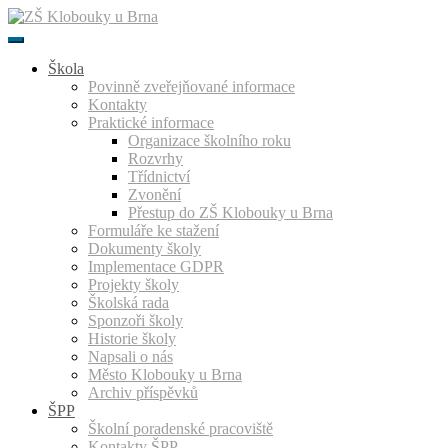
Přeskočit
k
obsahu
Škola
Povinně zveřejňované informace
Kontakty
Praktické informace
Organizace školního roku
Rozvrhy
Třídnictví
Zvonění
Přestup do ZŠ Klobouky u Brna
Formuláře ke stažení
Dokumenty školy
Implementace GDPR
Projekty školy
Školská rada
Sponzoři školy
Historie školy
Napsali o nás
Město Klobouky u Brna
Archiv příspěvků
ŠPP
Školní poradenské pracoviště
Kontakty ŠPP