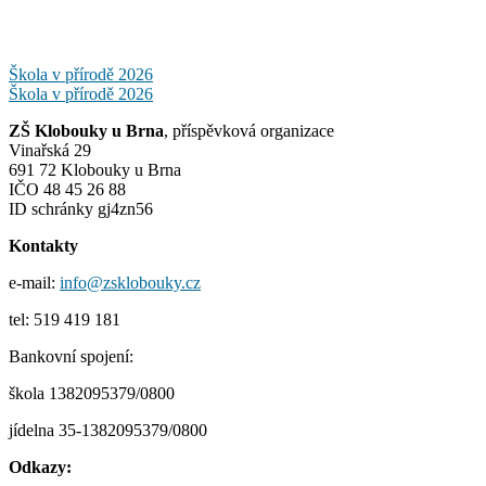
Navigace
Škola v přírodě 2026
Škola v přírodě 2026
pro
ZŠ Klobouky u Brna
, příspěvková organizace
příspěvek
Vinařská 29
691 72 Klobouky u Brna
IČO 48 45 26 88
ID schránky gj4zn56
Kontakty
e-mail:
info@zsklobouky.cz
tel: 519 419 181
Bankovní spojení:
škola 1382095379/0800
jídelna 35-1382095379/0800
Odkazy: