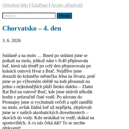
Objednat jídlo
|
EduPage
|
Archiv příspěvků
Chorvatsko – 4. den
3. 6. 2026
Snídaně a na molo … Ihned po snídani jsme se
potkali na molu, jelikož nám v 8:40 připlouvala
loď, která nás téměř po celý den přepravovala po
krásách ostrovů Hvar a Brač. Nejdříve jsme
dorazili do krásného městečka Jelsa na Hvaru, poté
jsme se po výborném obědě na lodi přesunuli na
jednu s nejkrásnějších pláží široko daleko – Zlatni
Rat Bol na ostrově Brač, kde jsme strávili několik
hodin v průzračně čisté vodě. Po návratu do
Promajny jsme si vychutnali večeři a opět zamířili
na molo, avšak žádná loď už nepřijela, zlepšovali
jsme se v našich akrobatických dovednostech –
skocích do vody. Kdo neskákal ve vodě, skákal na
sportovištích. A co nás čeká dál? To se nechte
překvapit!