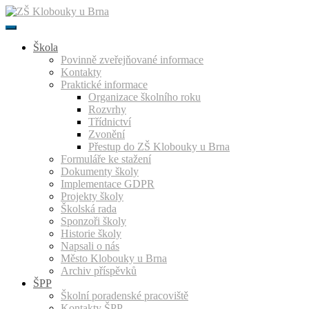
Přeskočit
k
obsahu
Škola
Povinně zveřejňované informace
Kontakty
Praktické informace
Organizace školního roku
Rozvrhy
Třídnictví
Zvonění
Přestup do ZŠ Klobouky u Brna
Formuláře ke stažení
Dokumenty školy
Implementace GDPR
Projekty školy
Školská rada
Sponzoři školy
Historie školy
Napsali o nás
Město Klobouky u Brna
Archiv příspěvků
ŠPP
Školní poradenské pracoviště
Kontakty ŠPP