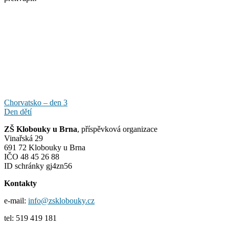
Navigace
Chorvatsko – den 3
Den dětí
pro
ZŠ Klobouky u Brna
, příspěvková organizace
příspěvek
Vinařská 29
691 72 Klobouky u Brna
IČO 48 45 26 88
ID schránky gj4zn56
Kontakty
e-mail:
info@zsklobouky.cz
tel: 519 419 181