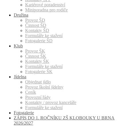
Kariérové poradenství
Miniporadna pro rodiče
Družina
Provoz ŠD
Činnost ŠD
Kontakty ŠD
Formuláře ke stažení
Fotogalerie ŠD
Klub
Provoz ŠK
Činnost ŠK
Kontakty ŠK
Formuláře ke stažení
Fotogalerie ŠK
Jídelna
Objednat jídlo
Provoz školní jídelny
Ceník
Provozní řády
Kontakty / provoz kanceláře
Formuláře ke stažení
Fotogalerie
ZÁPIS DO 1. ROČNÍKU ZŠ KLOBOUKY U BRNA
2026/2027