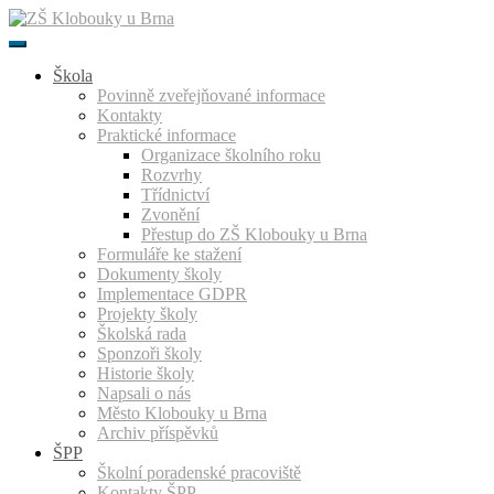
Přeskočit
k
obsahu
Škola
Povinně zveřejňované informace
Kontakty
Praktické informace
Organizace školního roku
Rozvrhy
Třídnictví
Zvonění
Přestup do ZŠ Klobouky u Brna
Formuláře ke stažení
Dokumenty školy
Implementace GDPR
Projekty školy
Školská rada
Sponzoři školy
Historie školy
Napsali o nás
Město Klobouky u Brna
Archiv příspěvků
ŠPP
Školní poradenské pracoviště
Kontakty ŠPP