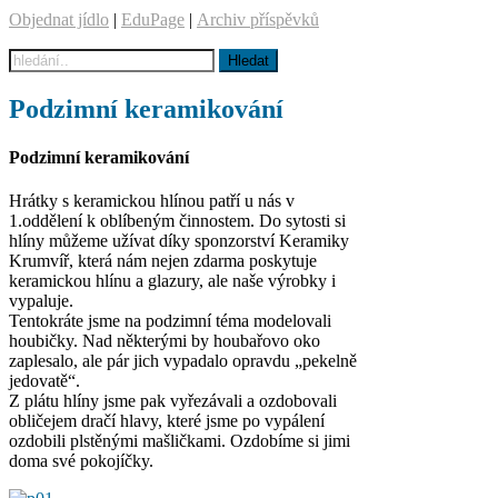
Objednat jídlo
|
EduPage
|
Archiv příspěvků
Podzimní keramikování
Podzimní keramikování
Hrátky s keramickou hlínou patří u nás v
1.oddělení k oblíbeným činnostem. Do sytosti si
hlíny můžeme užívat díky sponzorství Keramiky
Krumvíř, která nám nejen zdarma poskytuje
keramickou hlínu a glazury, ale naše výrobky i
vypaluje.
Tentokráte jsme na podzimní téma modelovali
houbičky. Nad některými by houbařovo oko
zaplesalo, ale pár jich vypadalo opravdu „pekelně
jedovatě“.
Z plátu hlíny jsme pak vyřezávali a ozdobovali
obličejem dračí hlavy, které jsme po vypálení
ozdobili plstěnými mašličkami. Ozdobíme si jimi
doma své pokojíčky.