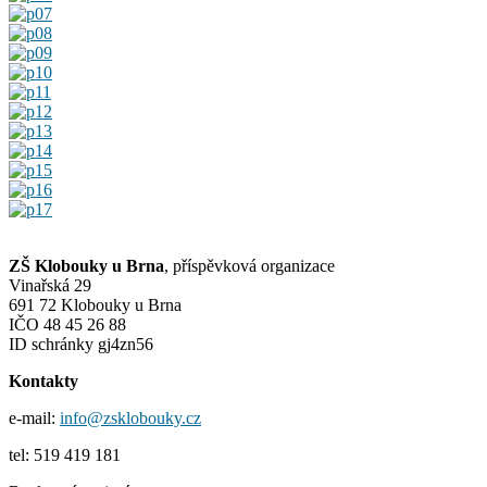
ZŠ Klobouky u Brna
, příspěvková organizace
Vinařská 29
691 72 Klobouky u Brna
IČO 48 45 26 88
ID schránky gj4zn56
Kontakty
e-mail:
info@zsklobouky.cz
tel: 519 419 181