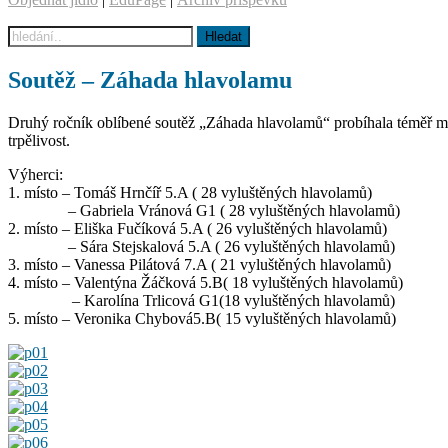
Soutěž – Záhada hlavolamu
Druhý ročník oblíbené soutěž „Záhada hlavolamů“ probíhala téměř měs
trpělivost.
Výherci:
1. místo – Tomáš Hrnčíř 5.A ( 28 vyluštěných hlavolamů)
– Gabriela Vránová G1 ( 28 vyluštěných hlavolamů)
2. místo – Eliška Fučíková 5.A ( 26 vyluštěných hlavolamů)
– Sára Stejskalová 5.A ( 26 vyluštěných hlavolamů)
3. místo – Vanessa Pilátová 7.A ( 21 vyluštěných hlavolamů)
4. místo – Valentýna Žáčková 5.B( 18 vyluštěných hlavolamů)
– Karolína Trlicová G1(18 vyluštěných hlavolamů)
5. místo – Veronika Chybová5.B( 15 vyluštěných hlavolamů)