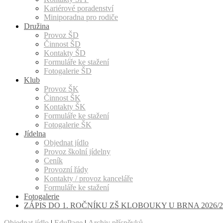
Kariérové poradenství
Miniporadna pro rodiče
Družina
Provoz ŠD
Činnost ŠD
Kontakty ŠD
Formuláře ke stažení
Fotogalerie ŠD
Klub
Provoz ŠK
Činnost ŠK
Kontakty ŠK
Formuláře ke stažení
Fotogalerie ŠK
Jídelna
Objednat jídlo
Provoz školní jídelny
Ceník
Provozní řády
Kontakty / provoz kanceláře
Formuláře ke stažení
Fotogalerie
ZÁPIS DO 1. ROČNÍKU ZŠ KLOBOUKY U BRNA 2026/2
Objednat jídlo
|
EduPage
|
Archiv příspěvků