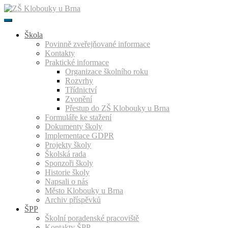
Přeskočit
k
obsahu
Škola
Povinně zveřejňované informace
Kontakty
Praktické informace
Organizace školního roku
Rozvrhy
Třídnictví
Zvonění
Přestup do ZŠ Klobouky u Brna
Formuláře ke stažení
Dokumenty školy
Implementace GDPR
Projekty školy
Školská rada
Sponzoři školy
Historie školy
Napsali o nás
Město Klobouky u Brna
Archiv příspěvků
ŠPP
Školní poradenské pracoviště
Kontakty ŠPP