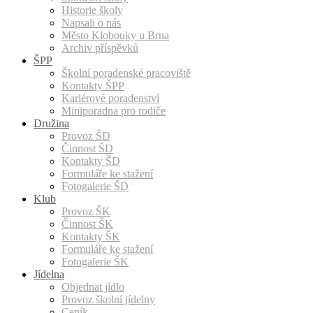
Historie školy
Napsali o nás
Město Klobouky u Brna
Archiv příspěvků
ŠPP
Školní poradenské pracoviště
Kontakty ŠPP
Kariérové poradenství
Miniporadna pro rodiče
Družina
Provoz ŠD
Činnost ŠD
Kontakty ŠD
Formuláře ke stažení
Fotogalerie ŠD
Klub
Provoz ŠK
Činnost ŠK
Kontakty ŠK
Formuláře ke stažení
Fotogalerie ŠK
Jídelna
Objednat jídlo
Provoz školní jídelny
Ceník