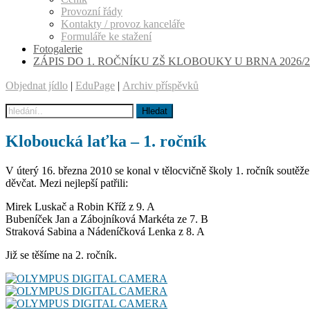
Provozní řády
Kontakty / provoz kanceláře
Formuláře ke stažení
Fotogalerie
ZÁPIS DO 1. ROČNÍKU ZŠ KLOBOUKY U BRNA 2026/2
Objednat jídlo
|
EduPage
|
Archiv příspěvků
Kloboucká laťka – 1. ročník
V úterý 16. března 2010 se konal v tělocvičně školy 1. ročník soutěž
děvčat. Mezi nejlepší patřili:
Mirek Luskač a Robin Kříž z 9. A
Bubeníček Jan a Zábojníková Markéta ze 7. B
Straková Sabina a Nádeníčková Lenka z 8. A
Již se těšíme na 2. ročník.