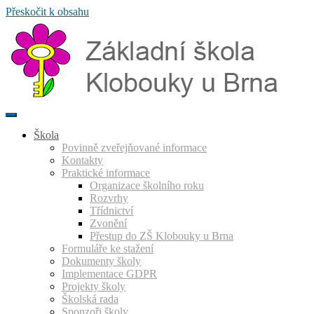
Přeskočit k obsahu
Škola
Povinně zveřejňované informace
Kontakty
Praktické informace
Organizace školního roku
Rozvrhy
Třídnictví
Zvonění
Přestup do ZŠ Klobouky u Brna
Formuláře ke stažení
Dokumenty školy
Implementace GDPR
Projekty školy
Školská rada
Sponzoři školy