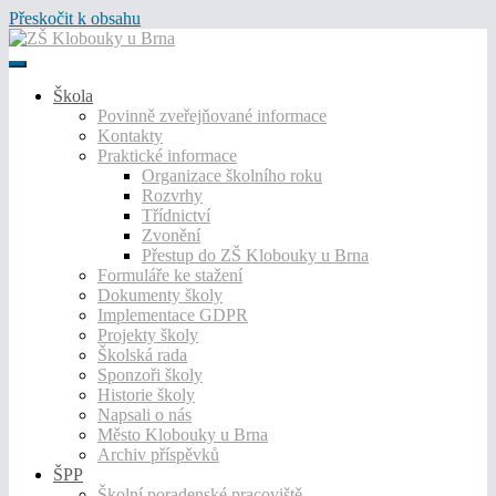
Přeskočit k obsahu
Škola
Povinně zveřejňované informace
Kontakty
Praktické informace
Organizace školního roku
Rozvrhy
Třídnictví
Zvonění
Přestup do ZŠ Klobouky u Brna
Formuláře ke stažení
Dokumenty školy
Implementace GDPR
Projekty školy
Školská rada
Sponzoři školy
Historie školy
Napsali o nás
Město Klobouky u Brna
Archiv příspěvků
ŠPP
Školní poradenské pracoviště