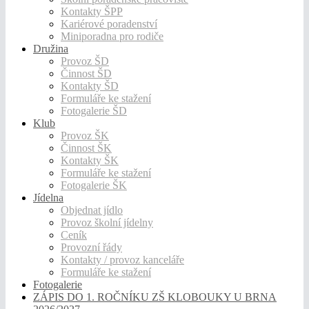
Kontakty ŠPP
Kariérové poradenství
Miniporadna pro rodiče
Družina
Provoz ŠD
Činnost ŠD
Kontakty ŠD
Formuláře ke stažení
Fotogalerie ŠD
Klub
Provoz ŠK
Činnost ŠK
Kontakty ŠK
Formuláře ke stažení
Fotogalerie ŠK
Jídelna
Objednat jídlo
Provoz školní jídelny
Ceník
Provozní řády
Kontakty / provoz kanceláře
Formuláře ke stažení
Fotogalerie
ZÁPIS DO 1. ROČNÍKU ZŠ KLOBOUKY U BRNA