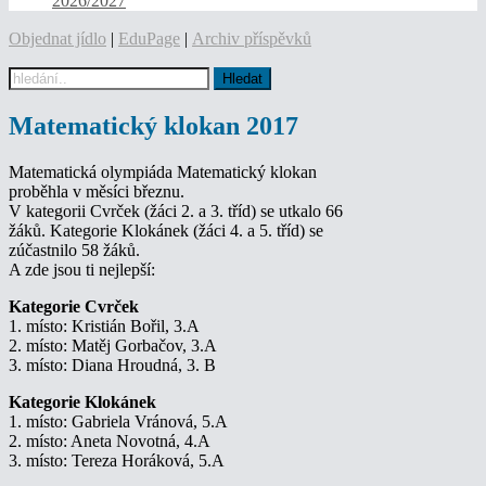
2026/2027
Objednat jídlo
|
EduPage
|
Archiv příspěvků
Matematický klokan 2017
Matematická olympiáda Matematický klokan
proběhla v měsíci březnu.
V kategorii Cvrček (žáci 2. a 3. tříd) se utkalo 66
žáků. Kategorie Klokánek (žáci 4. a 5. tříd) se
zúčastnilo 58 žáků.
A zde jsou ti nejlepší:
Kategorie Cvrček
1. místo: Kristián Bořil, 3.A
2. místo: Matěj Gorbačov, 3.A
3. místo: Diana Hroudná, 3. B
Kategorie Klokánek
1. místo: Gabriela Vránová, 5.A
2. místo: Aneta Novotná, 4.A
3. místo: Tereza Horáková, 5.A