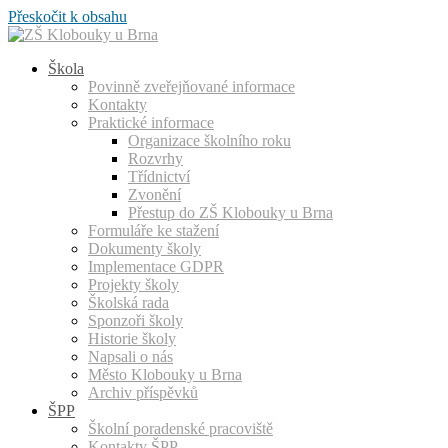
Přeskočit k obsahu
Škola
Povinně zveřejňované informace
Kontakty
Praktické informace
Organizace školního roku
Rozvrhy
Třídnictví
Zvonění
Přestup do ZŠ Klobouky u Brna
Formuláře ke stažení
Dokumenty školy
Implementace GDPR
Projekty školy
Školská rada
Sponzoři školy
Historie školy
Napsali o nás
Město Klobouky u Brna
Archiv příspěvků
ŠPP
Školní poradenské pracoviště
Kontakty ŠPP