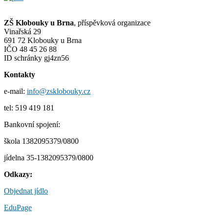
ZŠ Klobouky u Brna
, příspěvková organizace
Vinařská 29
691 72 Klobouky u Brna
IČO 48 45 26 88
ID schránky gj4zn56
Kontakty
e-mail:
info@zsklobouky.cz
tel: 519 419 181
Bankovní spojení:
škola 1382095379/0800
jídelna 35-1382095379/0800
Odkazy:
Objednat jídlo
EduPage