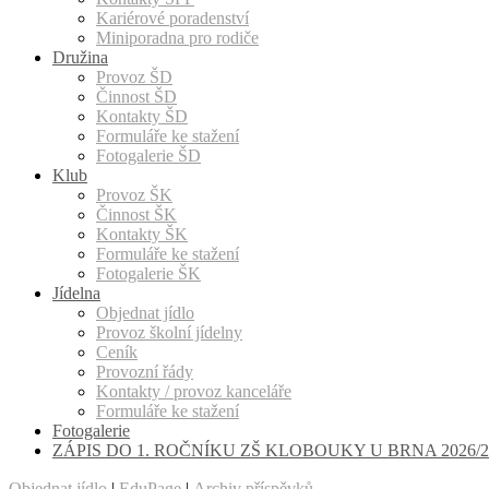
Kariérové poradenství
Miniporadna pro rodiče
Družina
Provoz ŠD
Činnost ŠD
Kontakty ŠD
Formuláře ke stažení
Fotogalerie ŠD
Klub
Provoz ŠK
Činnost ŠK
Kontakty ŠK
Formuláře ke stažení
Fotogalerie ŠK
Jídelna
Objednat jídlo
Provoz školní jídelny
Ceník
Provozní řády
Kontakty / provoz kanceláře
Formuláře ke stažení
Fotogalerie
ZÁPIS DO 1. ROČNÍKU ZŠ KLOBOUKY U BRNA 2026/2
Objednat jídlo
|
EduPage
|
Archiv příspěvků