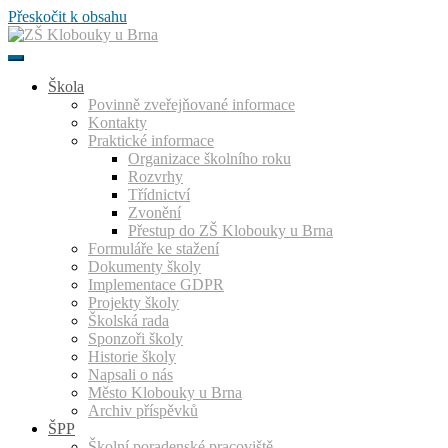
Přeskočit k obsahu
Škola
Povinně zveřejňované informace
Kontakty
Praktické informace
Organizace školního roku
Rozvrhy
Třídnictví
Zvonění
Přestup do ZŠ Klobouky u Brna
Formuláře ke stažení
Dokumenty školy
Implementace GDPR
Projekty školy
Školská rada
Sponzoři školy
Historie školy
Napsali o nás
Město Klobouky u Brna
Archiv příspěvků
ŠPP
Školní poradenské pracoviště