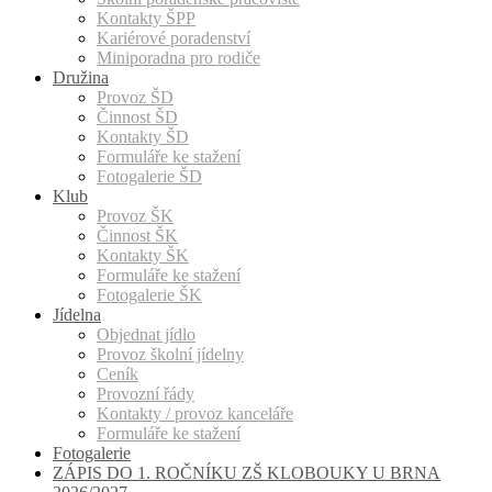
Kontakty ŠPP
Kariérové poradenství
Miniporadna pro rodiče
Družina
Provoz ŠD
Činnost ŠD
Kontakty ŠD
Formuláře ke stažení
Fotogalerie ŠD
Klub
Provoz ŠK
Činnost ŠK
Kontakty ŠK
Formuláře ke stažení
Fotogalerie ŠK
Jídelna
Objednat jídlo
Provoz školní jídelny
Ceník
Provozní řády
Kontakty / provoz kanceláře
Formuláře ke stažení
Fotogalerie
ZÁPIS DO 1. ROČNÍKU ZŠ KLOBOUKY U BRNA