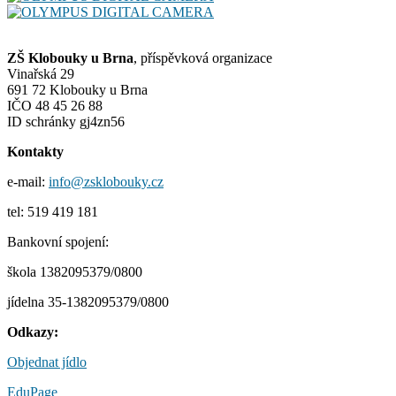
ZŠ Klobouky u Brna
, příspěvková organizace
Vinařská 29
691 72 Klobouky u Brna
IČO 48 45 26 88
ID schránky gj4zn56
Kontakty
e-mail:
info@zsklobouky.cz
tel: 519 419 181
Bankovní spojení:
škola 1382095379/0800
jídelna 35-1382095379/0800
Odkazy:
Objednat jídlo
EduPage