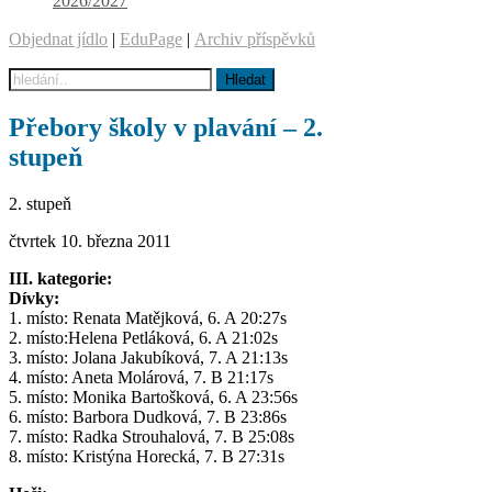
2026/2027
Objednat jídlo
|
EduPage
|
Archiv příspěvků
Přebory školy v plavání – 2.
stupeň
2. stupeň
čtvrtek 10. března 2011
III. kategorie:
Dívky:
1. místo: Renata Matějková, 6. A 20:27s
2. místo:Helena Petláková, 6. A 21:02s
3. místo: Jolana Jakubíková, 7. A 21:13s
4. místo: Aneta Molárová, 7. B 21:17s
5. místo: Monika Bartošková, 6. A 23:56s
6. místo: Barbora Dudková, 7. B 23:86s
7. místo: Radka Strouhalová, 7. B 25:08s
8. místo: Kristýna Horecká, 7. B 27:31s