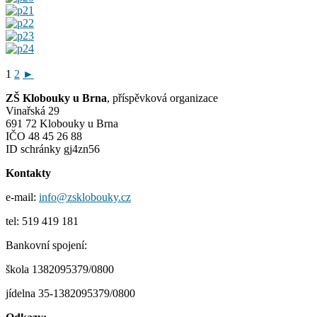
1
2
►
ZŠ Klobouky u Brna
, příspěvková organizace
Vinařská 29
691 72 Klobouky u Brna
IČO 48 45 26 88
ID schránky gj4zn56
Kontakty
e-mail:
info@zsklobouky.cz
tel: 519 419 181
Bankovní spojení:
škola 1382095379/0800
jídelna 35-1382095379/0800