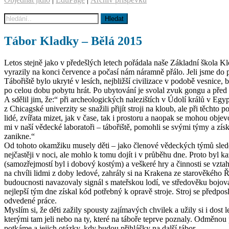
Tábor Kladky – Bělá 2015
Letos stejně jako v předešlých letech pořádala naše Základní škola Kl
vyrazily na konci července a počasí nám náramně přálo. Jeli jsme do
Tábořiště bylo ukryté v lesích, nejbližší civilizace v podobě vesnice, 
po celou dobu pobytu hrát. Po ubytování je svolal zvuk gongu a před 
A sdělil jim, že:“ při archeologických nalezištích v Údolí králů v
z Chicagské univerzity se snažili přijít stroji na kloub, ale při těch
lidé, zvířata mizet, jak v čase, tak i prostoru a naopak se mohou objevo
mi v naší vědecké laboratoři – tábořiště, pomohli se svými týmy a zís
zanikne.“
Od tohoto okamžiku musely děti – jako členové vědeckých týmů sledo
nejčastěji v noci, ale mohlo k tomu dojít i v průběhu dne. Proto byl 
(samozřejmostí byl i dobový kostým) a veškeré hry a činnosti se vztah
na chvíli lidmi z doby ledové, zahrály si na Krakena ze starověkého 
budoucnosti navazovaly signál s mateřskou lodí, ve středověku bojova
nejlepší tým dne získal kód potřebný k opravě stroje. Stroj se předpos
odvedené práce.
Myslím si, že děti zažily spousty zajímavých chvilek a užily si i dos
kterými tam jeli nebo na ty, které na táboře teprve poznaly. Odměnou p
potkáme a jejich otázky, kdy budou přihlášky na další tábor.