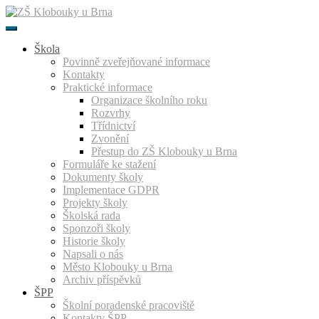
Přeskočit
k
obsahu
Škola
Povinně zveřejňované informace
Kontakty
Praktické informace
Organizace školního roku
Rozvrhy
Třídnictví
Zvonění
Přestup do ZŠ Klobouky u Brna
Formuláře ke stažení
Dokumenty školy
Implementace GDPR
Projekty školy
Školská rada
Sponzoři školy
Historie školy
Napsali o nás
Město Klobouky u Brna
Archiv příspěvků
ŠPP
Školní poradenské pracoviště
Kontakty ŠPP