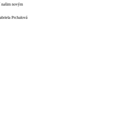
ří našim novým
abriela Prchalová