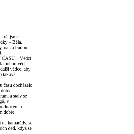
okrát jsme
adky – Bělá.
ly, na co budou
i.
ROJ ČASU – Vědci
Tak mohou věci,
 další vědce, aby
ko taková
nu času docházelo
é doby
rami a staly se
gů, v
yhodnoceni a
em dobře
at na kamarády, se
ích dětí, když se