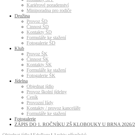
Kariérové poradenství
Miniporadna pro rodiče
Družina
Provoz ŠD
Činnost ŠD
Kontakty ŠD
Formuláře ke stažení
Fotogalerie ŠD
Klub
Provoz ŠK
Činnost ŠK
Kontakty ŠK
Formuláře ke stažení
Fotogalerie ŠK
Jídelna
Objednat jídlo
Provoz školní jídelny
Ceník
Provozní řády
Kontakty / provoz kanceláře
Formuláře ke stažení
Fotogalerie
ZÁPIS DO 1. ROČNÍKU ZŠ KLOBOUKY U BRNA 2026/2
Objednat jídlo
|
EduPage
|
Archiv příspěvků