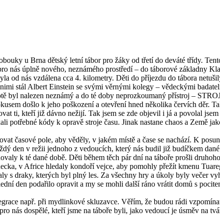
obouky u Brna dětský letní tábor pro žáky od třetí do deváté třídy. Tent
 pro nás úplně nového, neznámého prostředí – do táborové základny Kl
byla od nás vzdálena cca 4. kilometry. Děti do příjezdu do tábora netuši
nimi stál Albert Einstein se svými věrnými kolegy – vědeckými badatel
 Egyptě byl nalezen neznámý a do té doby neprozkoumaný přístroj – ST
to pokusem došlo k jeho poškození a otevření hned několika červích děr. 
vat ti, kteří již dávno nežijí. Tak jsem se zde objevil i já a povolal jsem
kali potřebné kódy k opravě stroje času. Jinak nastane chaos a Země ja
vat časové pole, aby věděly, v jakém místě a čase se nachází. K posu
každý den v režii jednoho z vedoucích, který nás budil již budíčkem dan
ovaly k té dané době. Děti během těch pár dní na táboře prošli druhoho
Řecka, v Africe hledaly kondoří vejce, aby pomohly přežít kmenu Tuare
ly s draky, kterých byl plný les. Za všechny hry a úkoly byly večer v
lední den podařilo opravit a my se mohli další ráno vrátit domů s pocit
t legrace např. při mydlinkové skluzavce. Věřím, že budou rádi vzpomín
ro nás dospělé, kteří jsme na táboře byli, jako vedoucí je úsměv na tvář