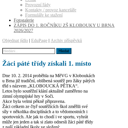
Provozní řády
Kontakty / provoz kanceláře
Formuláře ke stažení
Fotogalerie
ZÁPIS DO 1. ROČNÍKU ZŠ KLOBOUKY U BRNA
2026/2027
Objednat jídlo
|
EduPage
|
Archiv příspěvků
Žáci páté třídy získali 1. místo
Dne 10. 2. 2014 proběhla na MěVG v Kloboukách
u Brna již tradiční, oblíbená soutěž pro žáky pátých
tříd s názvem „KLOBOUCKÁ PĚTKA“.
Letos bylo soutěžní klání aktuálně zaměřeno na
zimní olympijské hry v Soči.
Akce byla velmi pěkně připravena.
Žáci celkem ze čtyř soutěžících škol změřili své
síly v několika disciplínách a to vědomostních i
sportovních. Ale jak to chodí i ve sportu, vyhrát
může jen jeden a tak si zlato odnesli žáci páté třídy
z naší základní školy ve složení: