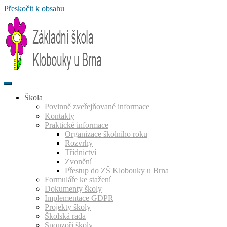
Přeskočit k obsahu
Škola
Povinně zveřejňované informace
Kontakty
Praktické informace
Organizace školního roku
Rozvrhy
Třídnictví
Zvonění
Přestup do ZŠ Klobouky u Brna
Formuláře ke stažení
Dokumenty školy
Implementace GDPR
Projekty školy
Školská rada
Sponzoři školy