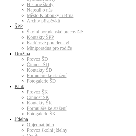
Historie školy
Napsali o nás
Město Klobouky u Brna
Archiv příspěvků
ŠPP
Školní poradenské pracoviště
Kontakty ŠPP
Kariérové poradenství
Miniporadna pro rodiče
Družina
Provoz ŠD
Činnost ŠD
Kontakty ŠD
Formuláře ke stažení
Fotogalerie ŠD
Klub
Provoz ŠK
Činnost ŠK
Kontakty ŠK
Formuláře ke stažení
Fotogalerie ŠK
Jídelna
Objednat jídlo
Provoz školní jídelny
Ceník