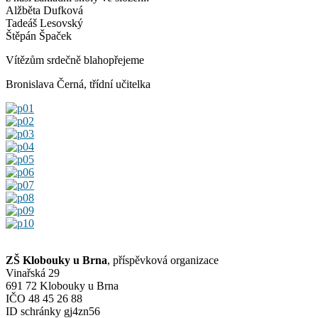
Alžběta Dufková
Tadeáš Lesovský
Štěpán Špaček
Vítězům srdečně blahopřejeme
Bronislava Černá, třídní učitelka
ZŠ Klobouky u Brna
, příspěvková organizace
Vinařská 29
691 72 Klobouky u Brna
IČO 48 45 26 88
ID schránky gj4zn56