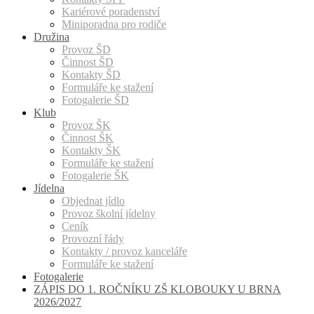
Kariérové poradenství
Miniporadna pro rodiče
Družina
Provoz ŠD
Činnost ŠD
Kontakty ŠD
Formuláře ke stažení
Fotogalerie ŠD
Klub
Provoz ŠK
Činnost ŠK
Kontakty ŠK
Formuláře ke stažení
Fotogalerie ŠK
Jídelna
Objednat jídlo
Provoz školní jídelny
Ceník
Provozní řády
Kontakty / provoz kanceláře
Formuláře ke stažení
Fotogalerie
ZÁPIS DO 1. ROČNÍKU ZŠ KLOBOUKY U BRNA
2026/2027