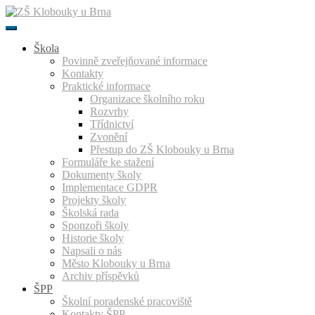
Přeskočit
k
obsahu
Škola
Povinně zveřejňované informace
Kontakty
Praktické informace
Organizace školního roku
Rozvrhy
Třídnictví
Zvonění
Přestup do ZŠ Klobouky u Brna
Formuláře ke stažení
Dokumenty školy
Implementace GDPR
Projekty školy
Školská rada
Sponzoři školy
Historie školy
Napsali o nás
Město Klobouky u Brna
Archiv příspěvků
ŠPP
Školní poradenské pracoviště
Kontakty ŠPP