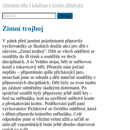
Objednat jídlo
|
EduPage
|
Archiv příspěvků
Zimní trojboj
V pátek před jarními prázdninami připravily
vychovatelky ze školních družin akci pro děti s
názvem „Zimní trojboj“. Děti ze všech oddělení se
rozdělily do tří týmů a soutěžily ve třech
disciplínách. A to Yettiho stopa, běh se sněhovou
koulí a rukavicový běh. Přestože nám počasí
nepřálo – připomínalo spíše přicházející jaro,
nenechali jsme se odradit a děti statečně soutěžily v
připravených disciplínách. Děti byly za svou snahu
po zásluze odměněny sladkými dobrotami. Po
společné soutěži byly připraveny ještě další hry –
hod na sněhuláka, hod na zavěšené sněhové koule
a přeskakování krabic. Poděkování patří paní
vychovatelce Pichlerové ze čtvrtého oddělení, která
s dětmi připravila krásného sněhuláka. Celé
odpoledne jsme si všichni velmi užili a určitě se
nám při vzpomínkách bude ještě dlouho objevovat
smích na tváři.