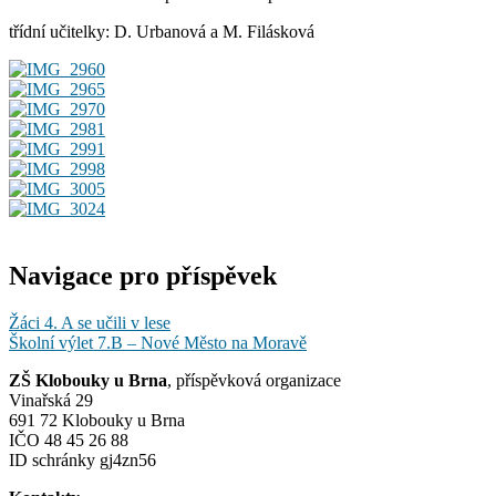
třídní učitelky: D. Urbanová a M. Filásková
Navigace pro příspěvek
Žáci 4. A se učili v lese
Školní výlet 7.B – Nové Město na Moravě
ZŠ Klobouky u Brna
, příspěvková organizace
Vinařská 29
691 72 Klobouky u Brna
IČO 48 45 26 88
ID schránky gj4zn56