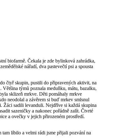
ístní biofarmě. Čekala je zde bylinková zahrádka,
 zemědělské nářadí, dva pastevečtí psi a spousta
o čtyř skupin, pustili do připravených aktivit, na
in. Většina týmů poznala meduňku, mátu, bazalku,
byla sklizeň mrkve. Děti pomáhaly mrkve
Nikdo neodolal a závěrem si buď mrkev smlsnul
i. Žáci sadili levanduli. Nejdříve si každá skupina
sadit sazeničky a nakonec pořádně zalít. Čtvrté
epice a ovečky v jejich přirozeném prostředí.
am líbilo a velmi rádi jsme přijali pozvání na