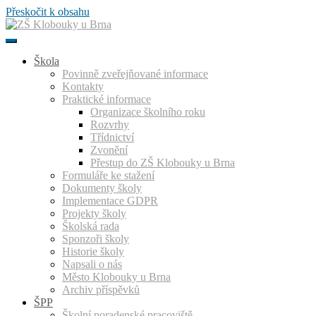
Přeskočit k obsahu
Škola
Povinně zveřejňované informace
Kontakty
Praktické informace
Organizace školního roku
Rozvrhy
Třídnictví
Zvonění
Přestup do ZŠ Klobouky u Brna
Formuláře ke stažení
Dokumenty školy
Implementace GDPR
Projekty školy
Školská rada
Sponzoři školy
Historie školy
Napsali o nás
Město Klobouky u Brna
Archiv příspěvků
ŠPP
Školní poradenské pracoviště