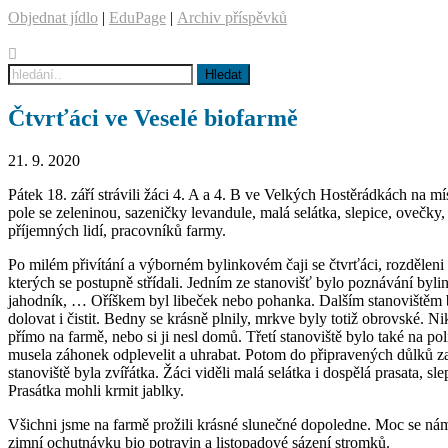
Objednat jídlo
|
EduPage
|
Archiv příspěvků
Čtvrťáci ve Veselé biofarmě
21. 9. 2020
Pátek 18. září strávili žáci 4. A a 4. B ve Velkých Hostěrádkách na m
pole se zeleninou, sazeničky levandule, malá selátka, slepice, ovečky,
příjemných lidí, pracovníků farmy.
Po milém přivítání a výborném bylinkovém čaji se čtvrťáci, rozděleni d
kterých se postupně střídali. Jedním ze stanovišť bylo poznávání byl
jahodník, … Oříškem byl libeček nebo pohanka. Dalším stanovištěm 
dolovat i čistit. Bedny se krásně plnily, mrkve byly totiž obrovské. 
přímo na farmě, nebo si ji nesl domů. Třetí stanoviště bylo také na pol
musela záhonek odplevelit a uhrabat. Potom do připravených důlků za
stanoviště byla zvířátka. Žáci viděli malá selátka i dospělá prasata, sl
Prasátka mohli krmit jablky.
Všichni jsme na farmě prožili krásné slunečné dopoledne. Moc se nám t
zimní ochutnávku bio potravin a listopadové sázení stromků.