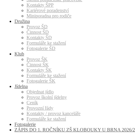
Kontakty ŠPP
Kariérové poradenství
Miniporadna pro rodiče
Družina
Provoz ŠD
Činnost ŠD
Kontakty ŠD
Formuláře ke stažení
Fotogalerie ŠD
Klub
Provoz ŠK
Činnost ŠK
Kontakty ŠK
Formuláře ke stažení
Fotogalerie ŠK
Jídelna
Objednat jídlo
Provoz školní jídelny
Ceník
Provozní řády
Kontakty / provoz kanceláře
Formuláře ke stažení
Fotogalerie
ZÁPIS DO 1. ROČNÍKU ZŠ KLOBOUKY U BRNA 2026/2