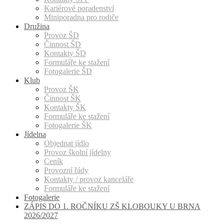
Kariérové poradenství
Miniporadna pro rodiče
Družina
Provoz ŠD
Činnost ŠD
Kontakty ŠD
Formuláře ke stažení
Fotogalerie ŠD
Klub
Provoz ŠK
Činnost ŠK
Kontakty ŠK
Formuláře ke stažení
Fotogalerie ŠK
Jídelna
Objednat jídlo
Provoz školní jídelny
Ceník
Provozní řády
Kontakty / provoz kanceláře
Formuláře ke stažení
Fotogalerie
ZÁPIS DO 1. ROČNÍKU ZŠ KLOBOUKY U BRNA
2026/2027