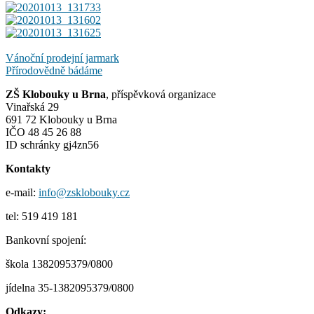
Navigace
Vánoční prodejní jarmark
Přírodovědně bádáme
pro
ZŠ Klobouky u Brna
, příspěvková organizace
příspěvek
Vinařská 29
691 72 Klobouky u Brna
IČO 48 45 26 88
ID schránky gj4zn56
Kontakty
e-mail:
info@zsklobouky.cz
tel: 519 419 181
Bankovní spojení:
škola 1382095379/0800
jídelna 35-1382095379/0800
Odkazy: