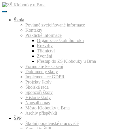
Přeskočit
k
obsahu
Škola
Povinně zveřejňované informace
Kontakty
Praktické informace
Organizace školního roku
Rozvrhy
Třídnictví
Zvonění
Přestup do ZŠ Klobouky u Brna
Formuláře ke stažení
Dokumenty školy
Implementace GDPR
Projekty školy
Školská rada
Sponzoři školy
Historie školy
Napsali o nás
Město Klobouky u Brna
Archiv příspěvků
ŠPP
Školní poradenské pracoviště
Kontakty ŠPP