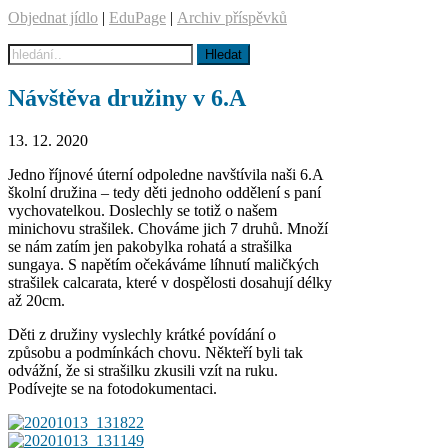
Objednat jídlo
|
EduPage
|
Archiv příspěvků
Návštěva družiny v 6.A
13. 12. 2020
Jedno říjnové úterní odpoledne navštívila naši 6.A
školní družina – tedy děti jednoho oddělení s paní
vychovatelkou. Doslechly se totiž o našem
minichovu strašilek. Chováme jich 7 druhů. Množí
se nám zatím jen pakobylka rohatá a strašilka
sungaya. S napětím očekáváme líhnutí maličkých
strašilek calcarata, které v dospělosti dosahují délky
až 20cm.
Děti z družiny vyslechly krátké povídání o
způsobu a podmínkách chovu. Někteří byli tak
odvážní, že si strašilku zkusili vzít na ruku.
Podívejte se na fotodokumentaci.