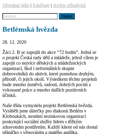
Objednat jídlo
|
EduPage
|
Archiv příspěvků
Betlémská hvězda
28. 12. 2020
Žáci 2. B se zapojili do akce “72 hodin”. Jedná se
o projekt Česká rady dětí a mládeže, jehož cílem je
zapojit co nejvíce dětských a mládežnických
organizací, škol i neformálních skupin
dobrovolníků do aktivit, které pomohou druhým,
přírodě, či jejich okolí. Výsledkem těchto projektů
bude mnoho úsměvů, radosti, dobrých pocitů z
vykonané práce a mnoho dalších pozitivních
účinků.
Naše třída vymyslela projekt Betlémská hvězda.
Vyráběli jsme dárečky pro diakonii Betlém v
Kloboukách, nestátní neziskovou organizací
poskytující sociální služby lidem s těžkým
zdravotním postižením. Každý klient od nás dostal
přáníčko s věnováním a malého andílka.