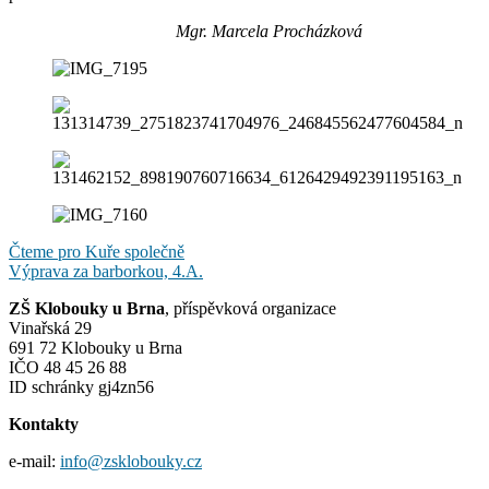
Mgr. Marcela Procházková
Navigace
Čteme pro Kuře společně
Výprava za barborkou, 4.A.
pro
ZŠ Klobouky u Brna
, příspěvková organizace
příspěvek
Vinařská 29
691 72 Klobouky u Brna
IČO 48 45 26 88
ID schránky gj4zn56
Kontakty
e-mail:
info@zsklobouky.cz