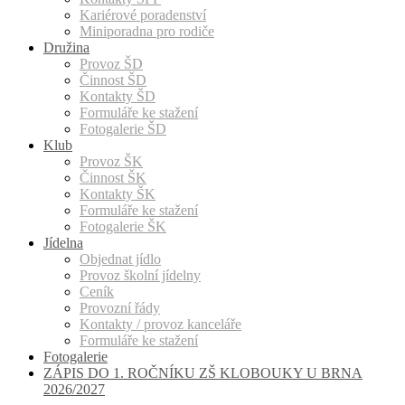
Kariérové poradenství
Miniporadna pro rodiče
Družina
Provoz ŠD
Činnost ŠD
Kontakty ŠD
Formuláře ke stažení
Fotogalerie ŠD
Klub
Provoz ŠK
Činnost ŠK
Kontakty ŠK
Formuláře ke stažení
Fotogalerie ŠK
Jídelna
Objednat jídlo
Provoz školní jídelny
Ceník
Provozní řády
Kontakty / provoz kanceláře
Formuláře ke stažení
Fotogalerie
ZÁPIS DO 1. ROČNÍKU ZŠ KLOBOUKY U BRNA
2026/2027