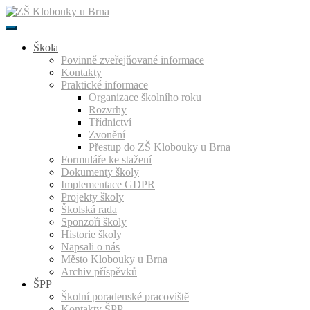
Přeskočit
k
obsahu
Škola
Povinně zveřejňované informace
Kontakty
Praktické informace
Organizace školního roku
Rozvrhy
Třídnictví
Zvonění
Přestup do ZŠ Klobouky u Brna
Formuláře ke stažení
Dokumenty školy
Implementace GDPR
Projekty školy
Školská rada
Sponzoři školy
Historie školy
Napsali o nás
Město Klobouky u Brna
Archiv příspěvků
ŠPP
Školní poradenské pracoviště
Kontakty ŠPP