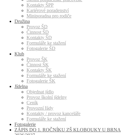
Kontakty ŠPP
Kariérové poradenství
Miniporadna pro rodiče
Družina
Provoz ŠD
Činnost ŠD
Kontakty ŠD
Formuláře ke stažení
Fotogalerie ŠD
Klub
Provoz ŠK
Činnost ŠK
Kontakty ŠK
Formuláře ke stažení
Fotogalerie ŠK
Jídelna
Objednat jídlo
Provoz školní jídelny
Ceník
Provozní řády
Kontakty / provoz kanceláře
Formuláře ke stažení
Fotogalerie
ZÁPIS DO 1. ROČNÍKU ZŠ KLOBOUKY U BRNA