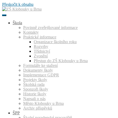
Přeskočit k obsahu
Škola
Povinně zveřejňované informace
Kontakty
Praktické informace
Organizace školního roku
Rozvrhy
Třídnictví
Zvonění
Přestup do ZŠ Klobouky u Brna
Formuláře ke stažení
Dokumenty školy
Implementace GDPR
Projekty školy
Školská rada
Sponzoři školy
Historie školy
Napsali o nás
Město Klobouky u Brna
Archiv příspěvků
ŠPP
Školní poradenské pracoviště