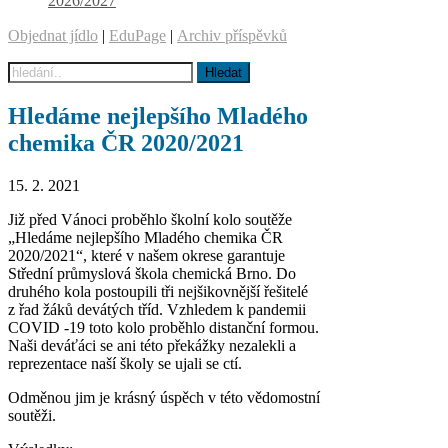
2026/2027
Objednat jídlo
|
EduPage
|
Archiv příspěvků
Hledáme nejlepšího Mladého
chemika ČR 2020/2021
15. 2. 2021
Již před Vánoci proběhlo školní kolo soutěže
„Hledáme nejlepšího Mladého chemika ČR
2020/2021“, které v našem okrese garantuje
Střední průmyslová škola chemická Brno. Do
druhého kola postoupili tři nejšikovnější řešitelé
z řad žáků devátých tříd. Vzhledem k pandemii
COVID -19 toto kolo proběhlo distanční formou.
Naši deváťáci se ani této překážky nezalekli a
reprezentace naší školy se ujali se ctí.
Odměnou jim je krásný úspěch v této vědomostní
soutěži.