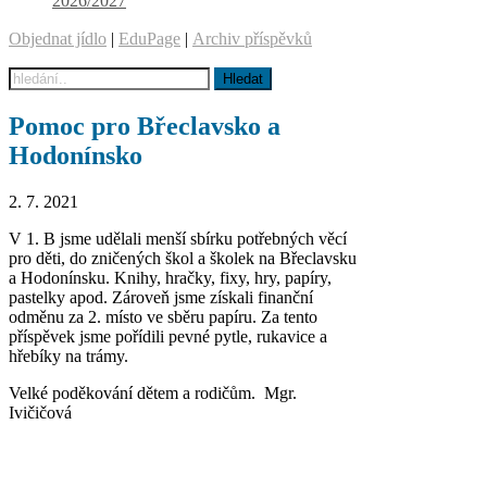
2026/2027
Objednat jídlo
|
EduPage
|
Archiv příspěvků
Pomoc pro Břeclavsko a
Hodonínsko
2. 7. 2021
V 1. B jsme udělali menší sbírku potřebných věcí
pro děti, do zničených škol a školek na Břeclavsku
a Hodonínsku. Knihy, hračky, fixy, hry, papíry,
pastelky apod. Zároveň jsme získali finanční
odměnu za 2. místo ve sběru papíru. Za tento
příspěvek jsme pořídili pevné pytle, rukavice a
hřebíky na trámy.
Velké poděkování dětem a rodičům. Mgr.
Ivičičová