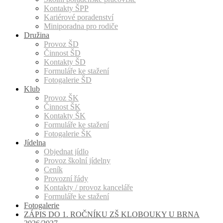
Kontakty ŠPP
Kariérové poradenství
Miniporadna pro rodiče
Družina
Provoz ŠD
Činnost ŠD
Kontakty ŠD
Formuláře ke stažení
Fotogalerie ŠD
Klub
Provoz ŠK
Činnost ŠK
Kontakty ŠK
Formuláře ke stažení
Fotogalerie ŠK
Jídelna
Objednat jídlo
Provoz školní jídelny
Ceník
Provozní řády
Kontakty / provoz kanceláře
Formuláře ke stažení
Fotogalerie
ZÁPIS DO 1. ROČNÍKU ZŠ KLOBOUKY U BRNA