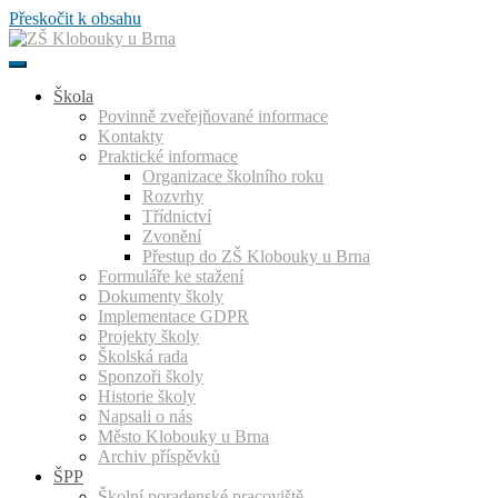
Přeskočit k obsahu
Škola
Povinně zveřejňované informace
Kontakty
Praktické informace
Organizace školního roku
Rozvrhy
Třídnictví
Zvonění
Přestup do ZŠ Klobouky u Brna
Formuláře ke stažení
Dokumenty školy
Implementace GDPR
Projekty školy
Školská rada
Sponzoři školy
Historie školy
Napsali o nás
Město Klobouky u Brna
Archiv příspěvků
ŠPP
Školní poradenské pracoviště