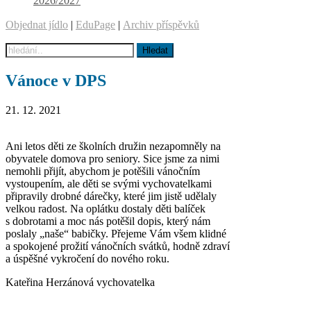
2026/2027
Objednat jídlo
|
EduPage
|
Archiv příspěvků
Vánoce v DPS
21. 12. 2021
Ani letos děti ze školních družin nezapomněly na
obyvatele domova pro seniory. Sice jsme za nimi
nemohli přijít, abychom je potěšili vánočním
vystoupením, ale děti se svými vychovatelkami
připravily drobné dárečky, které jim jistě udělaly
velkou radost. Na oplátku dostaly děti balíček
s dobrotami a moc nás potěšil dopis, který nám
poslaly „naše“ babičky. Přejeme Vám všem klidné
a spokojené prožití vánočních svátků, hodně zdraví
a úspěšné vykročení do nového roku.
Kateřina Herzánová vychovatelka