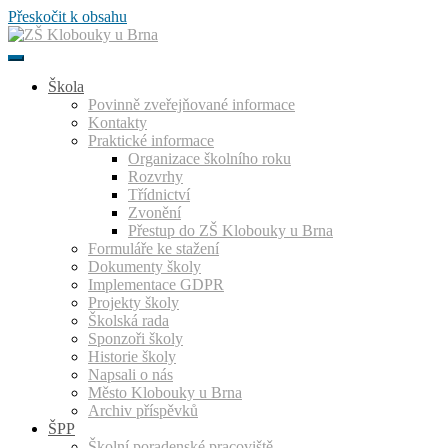
Přeskočit k obsahu
Škola
Povinně zveřejňované informace
Kontakty
Praktické informace
Organizace školního roku
Rozvrhy
Třídnictví
Zvonění
Přestup do ZŠ Klobouky u Brna
Formuláře ke stažení
Dokumenty školy
Implementace GDPR
Projekty školy
Školská rada
Sponzoři školy
Historie školy
Napsali o nás
Město Klobouky u Brna
Archiv příspěvků
ŠPP
Školní poradenské pracoviště