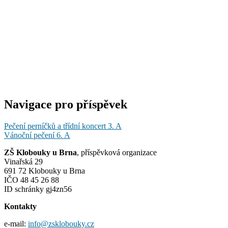
Navigace pro příspěvek
Pečení perníčků a třídní koncert 3. A
Vánoční pečení 6. A
ZŠ Klobouky u Brna
, příspěvková organizace
Vinařská 29
691 72 Klobouky u Brna
IČO 48 45 26 88
ID schránky gj4zn56
Kontakty
e-mail:
info@zsklobouky.cz