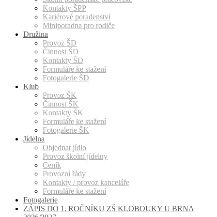
Kontakty ŠPP
Kariérové poradenství
Miniporadna pro rodiče
Družina
Provoz ŠD
Činnost ŠD
Kontakty ŠD
Formuláře ke stažení
Fotogalerie ŠD
Klub
Provoz ŠK
Činnost ŠK
Kontakty ŠK
Formuláře ke stažení
Fotogalerie ŠK
Jídelna
Objednat jídlo
Provoz školní jídelny
Ceník
Provozní řády
Kontakty / provoz kanceláře
Formuláře ke stažení
Fotogalerie
ZÁPIS DO 1. ROČNÍKU ZŠ KLOBOUKY U BRNA