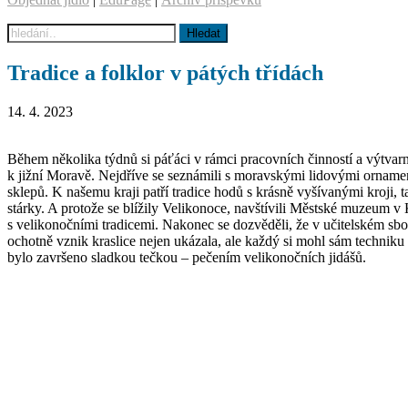
Tradice a folklor v pátých třídách
14. 4. 2023
Během několika týdnů si páťáci v rámci pracovních činností a výtvarn
k jižní Moravě. Nejdříve se seznámili s moravskými lidovými ornamen
sklepů. K našemu kraji patří tradice hodů s krásně vyšívanými kroji, 
stárky. A protože se blížily Velikonoce, navštívili Městské muzeum 
s velikonočními tradicemi. Nakonec se dozvěděli, že v učitelském sb
ochotně vznik kraslice nejen ukázala, ale každý si mohl sám techniku
bylo završeno sladkou tečkou – pečením velikonočních jidášů.