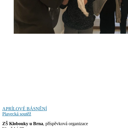
Navigace
APRÍLOVÉ BÁSNĚNÍ
Plavecká soutěž
pro
ZŠ Klobouky u Brna
, příspěvková organizace
příspěvek