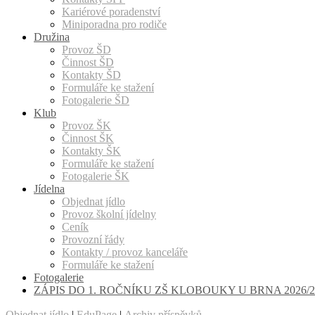
Kariérové poradenství
Miniporadna pro rodiče
Družina
Provoz ŠD
Činnost ŠD
Kontakty ŠD
Formuláře ke stažení
Fotogalerie ŠD
Klub
Provoz ŠK
Činnost ŠK
Kontakty ŠK
Formuláře ke stažení
Fotogalerie ŠK
Jídelna
Objednat jídlo
Provoz školní jídelny
Ceník
Provozní řády
Kontakty / provoz kanceláře
Formuláře ke stažení
Fotogalerie
ZÁPIS DO 1. ROČNÍKU ZŠ KLOBOUKY U BRNA 2026/2
Objednat jídlo
|
EduPage
|
Archiv příspěvků