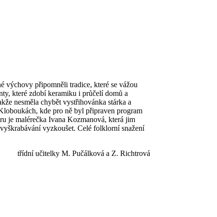
é výchovy připomněli tradice, které se vážou
ty, které zdobí keramiku i průčelí domů a
takže nesměla chybět vystřihovánka stárka a
v Kloboukách, kde pro ně byl připraven program
oru je malérečka Ivana Kozmanová, která jim
 vyškrabávání vyzkoušet. Celé folklorní snažení
třídní učitelky M. Pučálková a Z. Richtrová