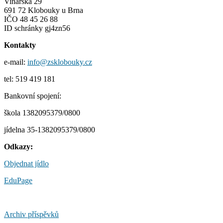
Vinařská 29
691 72 Klobouky u Brna
IČO 48 45 26 88
ID schránky gj4zn56
Kontakty
e-mail:
info@zsklobouky.cz
tel: 519 419 181
Bankovní spojení:
škola 1382095379/0800
jídelna 35-1382095379/0800
Odkazy:
Objednat jídlo
EduPage
Archiv příspěvků