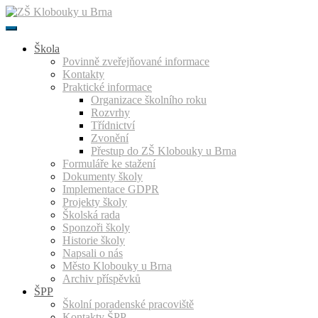
Přeskočit
k
obsahu
Škola
Povinně zveřejňované informace
Kontakty
Praktické informace
Organizace školního roku
Rozvrhy
Třídnictví
Zvonění
Přestup do ZŠ Klobouky u Brna
Formuláře ke stažení
Dokumenty školy
Implementace GDPR
Projekty školy
Školská rada
Sponzoři školy
Historie školy
Napsali o nás
Město Klobouky u Brna
Archiv příspěvků
ŠPP
Školní poradenské pracoviště
Kontakty ŠPP