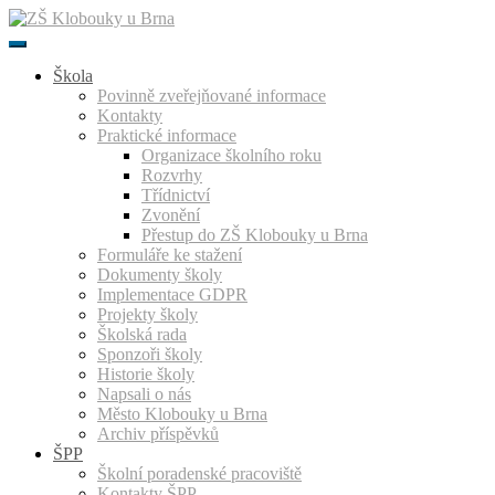
Přeskočit
k
obsahu
Škola
Povinně zveřejňované informace
Kontakty
Praktické informace
Organizace školního roku
Rozvrhy
Třídnictví
Zvonění
Přestup do ZŠ Klobouky u Brna
Formuláře ke stažení
Dokumenty školy
Implementace GDPR
Projekty školy
Školská rada
Sponzoři školy
Historie školy
Napsali o nás
Město Klobouky u Brna
Archiv příspěvků
ŠPP
Školní poradenské pracoviště
Kontakty ŠPP