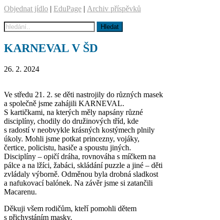
Objednat jídlo
|
EduPage
|
Archiv příspěvků
KARNEVAL V ŠD
26. 2. 2024
Ve středu 21. 2. se děti nastrojily do různých masek
a společně jsme zahájili KARNEVAL.
S kartičkami, na kterých měly napsány různé
disciplíny, chodily do družinových tříd, kde
s radostí v neobvykle krásných kostýmech plnily
úkoly. Mohli jsme potkat princezny, vojáky,
čertice, policistu, hasiče a spoustu jiných.
Disciplíny – opičí dráha, rovnováha s míčkem na
pálce a na lžíci, žabáci, skládání puzzle a jiné – děti
zvládaly výborně. Odměnou byla drobná sladkost
a nafukovací balónek. Na závěr jsme si zatančili
Macarenu.
Děkuji všem rodičům, kteří pomohli dětem
s přichystáním masky.