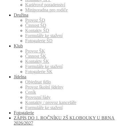
Kariérové poradenství
Miniporadna pro rodiče
Družina
Provoz ŠD
Činnost ŠD
Kontakty ŠD
Formuláře ke stažení
Fotogalerie ŠD
Klub
Provoz ŠK
Činnost ŠK
Kontakty ŠK
Formuláře ke stažení
Fotogalerie ŠK
Jídelna
Objednat jídlo
Provoz školní jídelny
Ceník
Provozní řády
Kontakty / provoz kanceláře
Formuláře ke stažení
Fotogalerie
ZÁPIS DO 1. ROČNÍKU ZŠ KLOBOUKY U BRNA
2026/2027