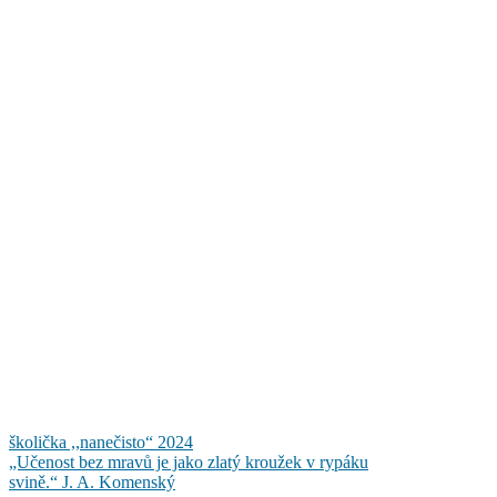
Navigace
školička ,,nanečisto“ 2024
„Učenost bez mravů je jako zlatý kroužek v rypáku
pro
svině.“ J. A. Komenský