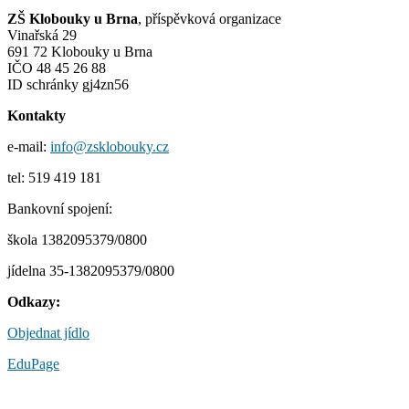
příspěvek
ZŠ Klobouky u Brna
, příspěvková organizace
Vinařská 29
691 72 Klobouky u Brna
IČO 48 45 26 88
ID schránky gj4zn56
Kontakty
e-mail:
info@zsklobouky.cz
tel: 519 419 181
Bankovní spojení:
škola 1382095379/0800
jídelna 35-1382095379/0800
Odkazy:
Objednat jídlo
EduPage