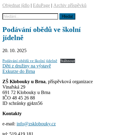
Objednat jídlo
|
EduPage
|
Archiv příspěvků
Podávání obědů ve školní
jídelně
20. 10. 2025
Podávání obědů ve školní jídelně
Stáhnout
Navigace
Děti z družiny na výstavě
Exkurze do Brna
pro
ZŠ Klobouky u Brna
, příspěvková organizace
příspěvek
Vinařská 29
691 72 Klobouky u Brna
IČO 48 45 26 88
ID schránky gj4zn56
Kontakty
e-mail:
info@zsklobouky.cz
tel: 519 419 181