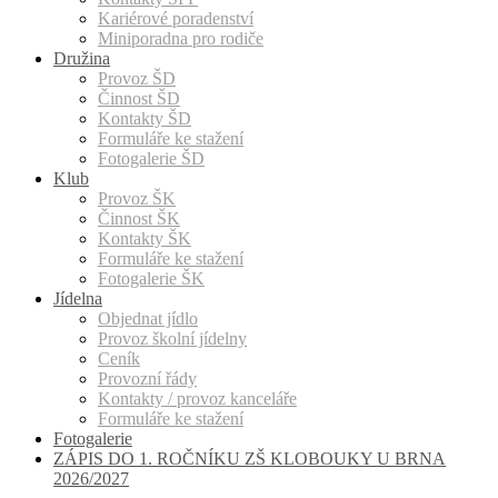
Kariérové poradenství
Miniporadna pro rodiče
Družina
Provoz ŠD
Činnost ŠD
Kontakty ŠD
Formuláře ke stažení
Fotogalerie ŠD
Klub
Provoz ŠK
Činnost ŠK
Kontakty ŠK
Formuláře ke stažení
Fotogalerie ŠK
Jídelna
Objednat jídlo
Provoz školní jídelny
Ceník
Provozní řády
Kontakty / provoz kanceláře
Formuláře ke stažení
Fotogalerie
ZÁPIS DO 1. ROČNÍKU ZŠ KLOBOUKY U BRNA
2026/2027