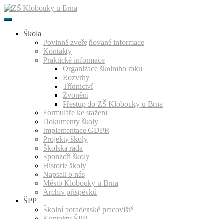
Přeskočit
k
obsahu
Škola
Povinně zveřejňované informace
Kontakty
Praktické informace
Organizace školního roku
Rozvrhy
Třídnictví
Zvonění
Přestup do ZŠ Klobouky u Brna
Formuláře ke stažení
Dokumenty školy
Implementace GDPR
Projekty školy
Školská rada
Sponzoři školy
Historie školy
Napsali o nás
Město Klobouky u Brna
Archiv příspěvků
ŠPP
Školní poradenské pracoviště
Kontakty ŠPP