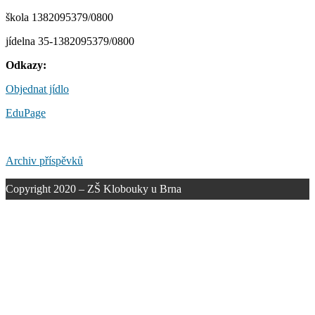
škola 1382095379/0800
jídelna 35-1382095379/0800
Odkazy:
Objednat jídlo
EduPage
Archiv příspěvků
Copyright 2020 – ZŠ Klobouky u Brna