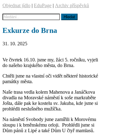
Objednat jídlo
|
EduPage
|
Archiv příspěvků
Exkurze do Brna
31. 10. 2025
Ve čtvrtek 16.10. jsme my, žáci 5. ročníku, vyjeli
do našeho krajského města, do Brna.
Chtěli jsme na vlastní oči vidět některé historické
památky města.
Naše trasa vedla kolem Mahenova a Janáčkova
divadla na Moravské náměstí k soše markraběte
Jošta, dále pak ke kostelu sv. Jakuba, kde jsme si
prohlédli neslušného mužíčka.
Na náměstí Svobody jsme zamířili k Morovému
sloupu i k brněnskému orloji. Prohlédli jsme si
Dům pánů z Lipé a také Dům U čtyř mamlasů.