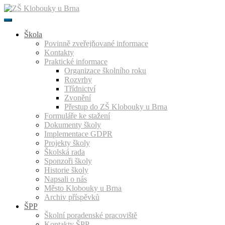
Přeskočit
k
obsahu
Škola
Povinně zveřejňované informace
Kontakty
Praktické informace
Organizace školního roku
Rozvrhy
Třídnictví
Zvonění
Přestup do ZŠ Klobouky u Brna
Formuláře ke stažení
Dokumenty školy
Implementace GDPR
Projekty školy
Školská rada
Sponzoři školy
Historie školy
Napsali o nás
Město Klobouky u Brna
Archiv příspěvků
ŠPP
Školní poradenské pracoviště
Kontakty ŠPP