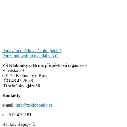
Navigace
Podávání obědů ve školní jídelně
Podzimní tvoření mandal v 3.C
pro
ZŠ Klobouky u Brna
, příspěvková organizace
příspěvek
Vinařská 29
691 72 Klobouky u Brna
IČO 48 45 26 88
ID schránky gj4zn56
Kontakty
e-mail:
info@zsklobouky.cz
tel: 519 419 181
Bankovní spojení: