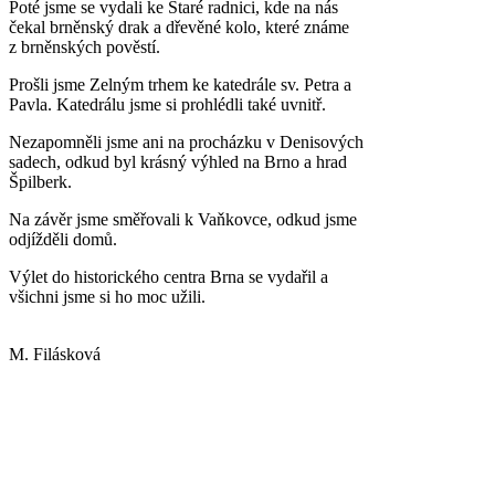
Poté jsme se vydali ke Staré radnici, kde na nás
čekal brněnský drak a dřevěné kolo, které známe
z brněnských pověstí.
Prošli jsme Zelným trhem ke katedrále sv. Petra a
Pavla. Katedrálu jsme si prohlédli také uvnitř.
Nezapomněli jsme ani na procházku v Denisových
sadech, odkud byl krásný výhled na Brno a hrad
Špilberk.
Na závěr jsme směřovali k Vaňkovce, odkud jsme
odjížděli domů.
Výlet do historického centra Brna se vydařil a
všichni jsme si ho moc užili.
Mgr
M. Filásková