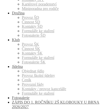
Kariérové poradenství
Miniporadna pro rodiče
Družina
Provoz ŠD
Činnost ŠD
Kontakty ŠD
Formuláře ke stažení
Fotogalerie ŠD
Klub
Provoz ŠK
Činnost ŠK
Kontakty ŠK
Formuláře ke stažení
Fotogalerie ŠK
Jídelna
Objednat jídlo
Provoz školní jídelny
Ceník
Provozní řády
Kontakty / provoz kanceláře
Formuláře ke stažení
Fotogalerie
ZÁPIS DO 1. ROČNÍKU ZŠ KLOBOUKY U BRNA
2026/2027