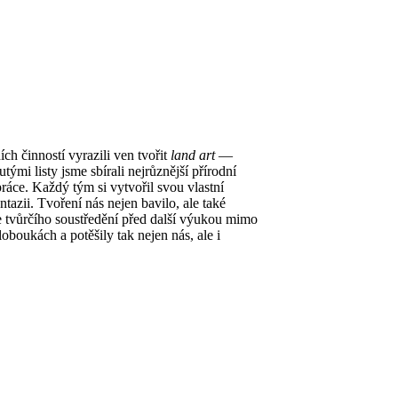
h činností vyrazili ven tvořit
land art
—
ými listy jsme sbírali nejrůznější přírodní
práce. Každý tým si vytvořil svou vlastní
tazii. Tvoření nás nejen bavilo, ale také
le tvůrčího soustředění před další výukou mimo
boukách a potěšily tak nejen nás, ale i