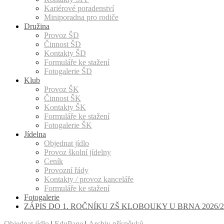
Kariérové poradenství
Miniporadna pro rodiče
Družina
Provoz ŠD
Činnost ŠD
Kontakty ŠD
Formuláře ke stažení
Fotogalerie ŠD
Klub
Provoz ŠK
Činnost ŠK
Kontakty ŠK
Formuláře ke stažení
Fotogalerie ŠK
Jídelna
Objednat jídlo
Provoz školní jídelny
Ceník
Provozní řády
Kontakty / provoz kanceláře
Formuláře ke stažení
Fotogalerie
ZÁPIS DO 1. ROČNÍKU ZŠ KLOBOUKY U BRNA 2026/2
Objednat jídlo
|
EduPage
|
Archiv příspěvků