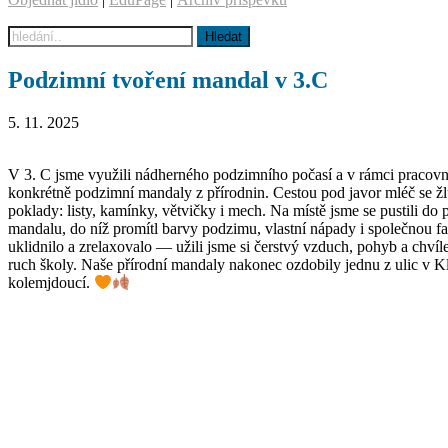
Podzimní tvoření mandal v 3.C
5. 11. 2025
V 3. C jsme využili nádherného podzimního počasí a v rámci pracovníc
konkrétně podzimní mandaly z přírodnin. Cestou pod javor mléč se žlut
poklady: listy, kamínky, větvičky i mech. Na místě jsme se pustili do 
mandalu, do níž promítl barvy podzimu, vlastní nápady i společnou fan
uklidnilo a zrelaxovalo — užili jsme si čerstvý vzduch, pohyb a chví
ruch školy. Naše přírodní mandaly nakonec ozdobily jednu z ulic v Klo
kolemjdoucí.