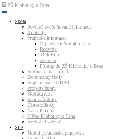
Přeskočit
k
obsahu
Škola
Povinně zveřejňované informace
Kontakty
Praktické informace
Organizace školního roku
Rozvrhy
Třídnictví
Zvonění
Přestup do ZŠ Klobouky u Brna
Formuláře ke stažení
Dokumenty školy
Implementace GDPR
Projekty školy
Školská rada
Sponzoři školy
Historie školy
Napsali o nás
Město Klobouky u Brna
Archiv příspěvků
ŠPP
Školní poradenské pracoviště
Kontakty ŠPP