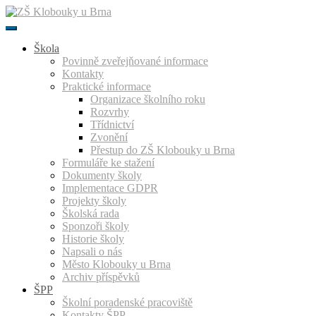
Přeskočit
k
obsahu
Škola
Povinně zveřejňované informace
Kontakty
Praktické informace
Organizace školního roku
Rozvrhy
Třídnictví
Zvonění
Přestup do ZŠ Klobouky u Brna
Formuláře ke stažení
Dokumenty školy
Implementace GDPR
Projekty školy
Školská rada
Sponzoři školy
Historie školy
Napsali o nás
Město Klobouky u Brna
Archiv příspěvků
ŠPP
Školní poradenské pracoviště
Kontakty ŠPP