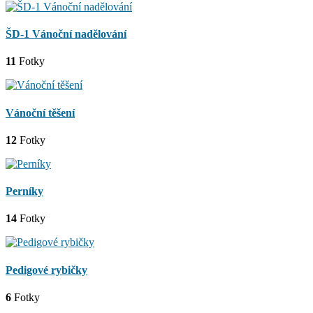
ŠD-1 Vánoční nadělování
11
Fotky
Vánoční těšení
12
Fotky
Perníky
14
Fotky
Pedigové rybičky
6
Fotky