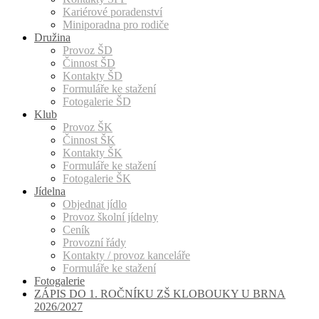
Kariérové poradenství
Miniporadna pro rodiče
Družina
Provoz ŠD
Činnost ŠD
Kontakty ŠD
Formuláře ke stažení
Fotogalerie ŠD
Klub
Provoz ŠK
Činnost ŠK
Kontakty ŠK
Formuláře ke stažení
Fotogalerie ŠK
Jídelna
Objednat jídlo
Provoz školní jídelny
Ceník
Provozní řády
Kontakty / provoz kanceláře
Formuláře ke stažení
Fotogalerie
ZÁPIS DO 1. ROČNÍKU ZŠ KLOBOUKY U BRNA
2026/2027