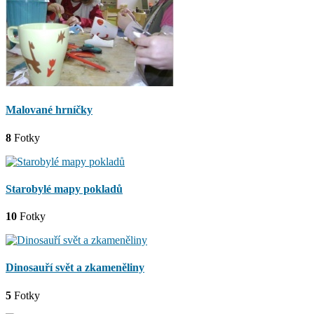
Malované hrníčky
8
Fotky
Starobylé mapy pokladů
10
Fotky
Dinosauří svět a zkameněliny
5
Fotky