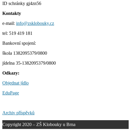
ID schránky gj4zn56
Kontakty
e-mail:
info@zsklobouky.cz
tel: 519 419 181
Bankovní spojení:
škola 1382095379/0800
jídelna 35-1382095379/0800
Odkazy:
Objednat jídlo
EduPage
Archiv příspěvků
Copyright 2020 – ZŠ Klobouky u Brna