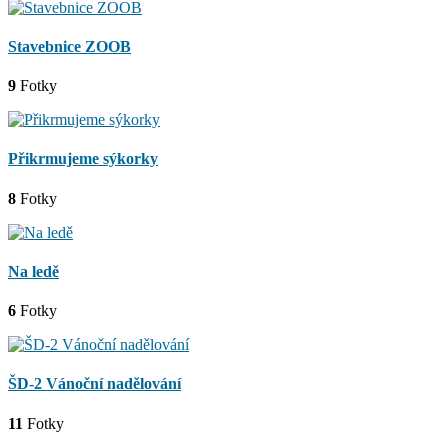
Stavebnice ZOOB
9
Fotky
Přikrmujeme sýkorky
8
Fotky
Na ledě
6
Fotky
ŠD-2 Vánoční nadělování
11
Fotky