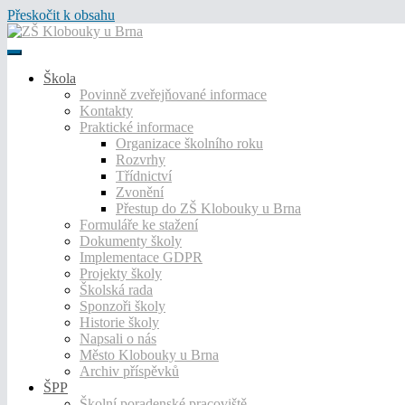
Přeskočit k obsahu
Škola
Povinně zveřejňované informace
Kontakty
Praktické informace
Organizace školního roku
Rozvrhy
Třídnictví
Zvonění
Přestup do ZŠ Klobouky u Brna
Formuláře ke stažení
Dokumenty školy
Implementace GDPR
Projekty školy
Školská rada
Sponzoři školy
Historie školy
Napsali o nás
Město Klobouky u Brna
Archiv příspěvků
ŠPP
Školní poradenské pracoviště