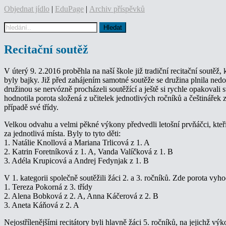
Objednat jídlo
|
EduPage
|
Archiv příspěvků
Recitační soutěž
V úterý 9. 2.2016 proběhla na naší škole již tradiční recitační soutěž,
byly bajky. Již před zahájením samotné soutěže se družina plnila ned
družinou se nervózně procházeli soutěžící a ještě si rychle opakovali
hodnotila porota složená z učitelek jednotlivých ročníků a češtinářek
případě své třídy.
Velkou odvahu a velmi pěkné výkony předvedli letošní prvňáčci, kteří 
za jednotlivá místa. Byly to tyto děti:
1. Natálie Knollová a Mariana Trlicová z 1. A
2. Katrin Foretníková z 1. A, Vanda Valíčková z 1. B
3. Adéla Krupicová a Andrej Fedynjak z 1. B
V 1. kategorii společně soutěžili žáci 2. a 3. ročníků. Zde porota vyho
1. Tereza Pokorná z 3. třídy
2. Alena Bobková z 2. A, Anna Káčerová z 2. B
3. Aneta Káňová z 2. A
Nejostřílenějšími recitátory byli hlavně žáci 5. ročníků, na jejichž vý