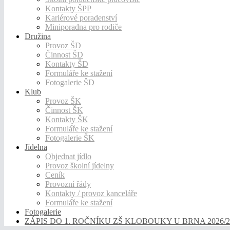
Kontakty ŠPP
Kariérové poradenství
Miniporadna pro rodiče
Družina
Provoz ŠD
Činnost ŠD
Kontakty ŠD
Formuláře ke stažení
Fotogalerie ŠD
Klub
Provoz ŠK
Činnost ŠK
Kontakty ŠK
Formuláře ke stažení
Fotogalerie ŠK
Jídelna
Objednat jídlo
Provoz školní jídelny
Ceník
Provozní řády
Kontakty / provoz kanceláře
Formuláře ke stažení
Fotogalerie
ZÁPIS DO 1. ROČNÍKU ZŠ KLOBOUKY U BRNA 2026/2