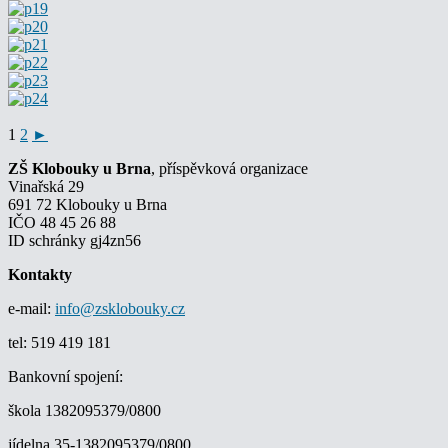
1
2
►
ZŠ Klobouky u Brna
, příspěvková organizace
Vinařská 29
691 72 Klobouky u Brna
IČO 48 45 26 88
ID schránky gj4zn56
Kontakty
e-mail:
info@zsklobouky.cz
tel: 519 419 181
Bankovní spojení:
škola 1382095379/0800
jídelna 35-1382095379/0800