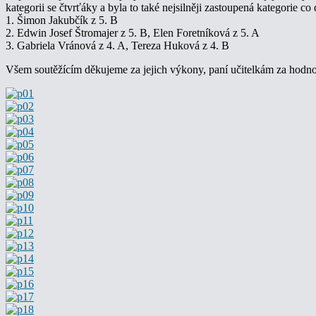
kategorii se čtvrťáky a byla to také nejsilněji zastoupená kategorie co
1. Šimon Jakubčík z 5. B
2. Edwin Josef Štromajer z 5. B, Elen Foretníková z 5. A
3. Gabriela Vránová z 4. A, Tereza Huková z 4. B
Všem soutěžícím děkujeme za jejich výkony, paní učitelkám za hodnocen