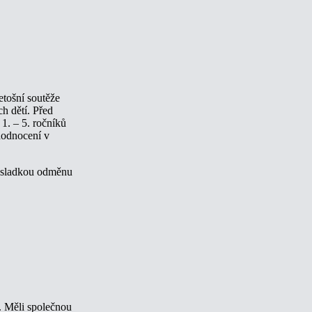
etošní soutěže
h dětí. Před
 1. – 5. ročníků
 hodnocení v
 a sladkou odměnu
e. Měli společnou