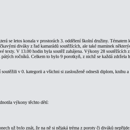
 která se letos konala v prostorách 3. oddělení školní družiny. Tématem l
očkavými diváky z řad kamarádů soutěžících, ale také maminek některýc
 své texty. V 13.00 hodin byla soutěž zahájena. Výkony 28 soutěžících z
 z pátých ročníků. Celkem to bylo 9 porotkyň, z nichž se každá zdržela
soutěžili v 0. kategorii a všichni si zaslouženě odnesli diplom, knihu
dnotila výkony těchto dětí:
konech už bylo znát, že na ně si nějaká tréma z poroty či diváků nepřijd