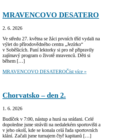
MRAVENCOVO DESATERO
2. 6. 2026
Ve středu 27. května se žáci prvních tříd vydali na
výlet do přírodovědného centra „Jezírko“
v Soběšicích. Paní lektorky si pro ně připravily
zajímavý program o životě mravenců. Děti si
během […]
MRAVENCOVO DESATERO
Číst více »
Chorvatsko – den 2.
1. 6. 2026
Budíček v 7:00, nástup a hurá na snídani. Celé
dopoledne jsme strávili na nedalekém sportovišti a
v jeho okolí, kde se konala celá řada sportovních
klání. Začali jsme turnajem čtyř kapitanů […]