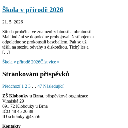
Škola v přírodě 2026
21. 5. 2026
Středa proběhla ve znamení zdatnosti a obratnosti.
Malí indiáni se dopoledne probojovali šestibojem a
odpoledne se prokousali baseballem. Pak se už
těšili na stezku odvahy s diskotékou. Tichý les a
[…]
Škola v přírodě 2026
Číst více »
Stránkování příspěvků
Předchozí
1
2
3
…
47
Následující
ZŠ Klobouky u Brna
, příspěvková organizace
Vinařská 29
691 72 Klobouky u Brna
IČO 48 45 26 88
ID schránky gj4zn56
Kontakty