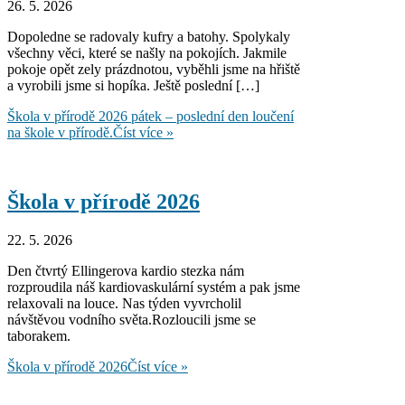
26. 5. 2026
Dopoledne se radovaly kufry a batohy. Spolykaly
všechny věci, které se našly na pokojích. Jakmile
pokoje opět zely prázdnotou, vyběhli jsme na hřiště
a vyrobili jsme si hopíka. Ještě poslední […]
Škola v přírodě 2026 pátek – poslední den loučení
na škole v přírodě.
Číst více »
Škola v přírodě 2026
22. 5. 2026
Den čtvrtý Ellingerova kardio stezka nám
rozproudila náš kardiovaskulární systém a pak jsme
relaxovali na louce. Nas týden vyvrcholil
návštěvou vodního světa.Rozloucili jsme se
taborakem.
Škola v přírodě 2026
Číst více »