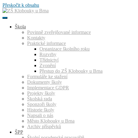
Přeskočit k obsahu
Škola
Povinně zveřejňované informace
Kontakty
Praktické informace
Organizace školního roku
Rozvrhy
Třídnictví
Zvonění
Přestup do ZŠ Klobouky u Brna
Formuláře ke stažení
Dokumenty školy
Implementace GDPR
Projekty školy
Školská rada
Sponzoři školy
Historie školy
Napsali o nás
Město Klobouky u Brna
Archiv příspěvků
ŠPP
Školní poradenské pracoviště