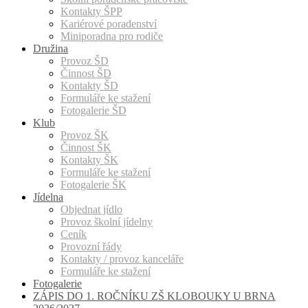
Kontakty ŠPP
Kariérové poradenství
Miniporadna pro rodiče
Družina
Provoz ŠD
Činnost ŠD
Kontakty ŠD
Formuláře ke stažení
Fotogalerie ŠD
Klub
Provoz ŠK
Činnost ŠK
Kontakty ŠK
Formuláře ke stažení
Fotogalerie ŠK
Jídelna
Objednat jídlo
Provoz školní jídelny
Ceník
Provozní řády
Kontakty / provoz kanceláře
Formuláře ke stažení
Fotogalerie
ZÁPIS DO 1. ROČNÍKU ZŠ KLOBOUKY U BRNA