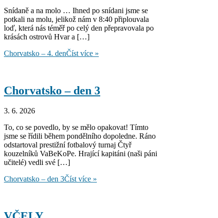
Snídaně a na molo … Ihned po snídani jsme se
potkali na molu, jelikož nám v 8:40 připlouvala
loď, která nás téměř po celý den přepravovala po
krásách ostrovů Hvar a […]
Chorvatsko – 4. den
Číst více »
Chorvatsko – den 3
3. 6. 2026
To, co se povedlo, by se mělo opakovat! Tímto
jsme se řídili během pondělního dopoledne. Ráno
odstartoval prestižní fotbalový turnaj Čtyř
kouzelníků VaBeKoPe. Hrající kapitáni (naši páni
učitelé) vedli své […]
Chorvatsko – den 3
Číst více »
VČELY