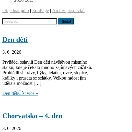
2026/2027
Objednat jídlo
|
EduPage
|
Archiv příspěvků
Den dětí
3. 6. 2026
Prvňáčci oslavili Den dětí návštěvou místního
statku, kde je čekalo mnoho zajímavých zážitků.
Prohlédli si krávy, býky, telátka, ovce, slepice,
králíky i prasata se selátky. Velkou radost jim
udělala možnost […]
Den dětí
Číst více »
Chorvatsko – 4. den
3. 6. 2026