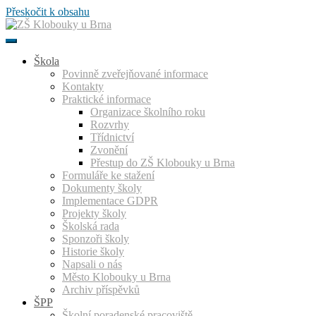
Přeskočit k obsahu
Škola
Povinně zveřejňované informace
Kontakty
Praktické informace
Organizace školního roku
Rozvrhy
Třídnictví
Zvonění
Přestup do ZŠ Klobouky u Brna
Formuláře ke stažení
Dokumenty školy
Implementace GDPR
Projekty školy
Školská rada
Sponzoři školy
Historie školy
Napsali o nás
Město Klobouky u Brna
Archiv příspěvků
ŠPP
Školní poradenské pracoviště