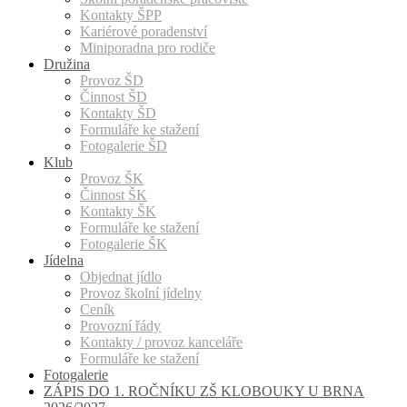
Kontakty ŠPP
Kariérové poradenství
Miniporadna pro rodiče
Družina
Provoz ŠD
Činnost ŠD
Kontakty ŠD
Formuláře ke stažení
Fotogalerie ŠD
Klub
Provoz ŠK
Činnost ŠK
Kontakty ŠK
Formuláře ke stažení
Fotogalerie ŠK
Jídelna
Objednat jídlo
Provoz školní jídelny
Ceník
Provozní řády
Kontakty / provoz kanceláře
Formuláře ke stažení
Fotogalerie
ZÁPIS DO 1. ROČNÍKU ZŠ KLOBOUKY U BRNA