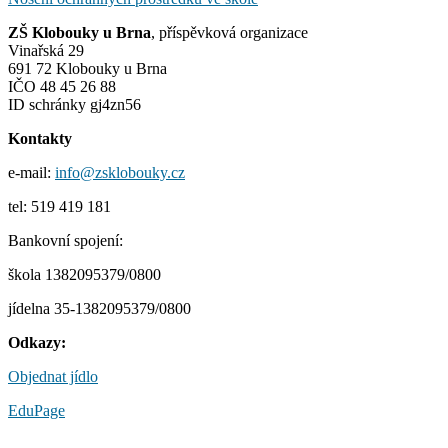
ZŠ Klobouky u Brna
, příspěvková organizace
Vinařská 29
691 72 Klobouky u Brna
IČO 48 45 26 88
ID schránky gj4zn56
Kontakty
e-mail:
info@zsklobouky.cz
tel: 519 419 181
Bankovní spojení:
škola 1382095379/0800
jídelna 35-1382095379/0800
Odkazy:
Objednat jídlo
EduPage