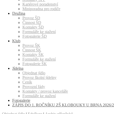
Kariérové poradenství
Miniporadna pro rodiče
Družina
Provoz ŠD
Činnost ŠD
Kontakty ŠD
Formuláře ke stažení
Fotogalerie ŠD
Klub
Provoz ŠK
Činnost ŠK
Kontakty ŠK
Formuláře ke stažení
Fotogalerie ŠK
Jídelna
Objednat jídlo
Provoz školní jídelny
Ceník
Provozní řády
Kontakty / provoz kanceláře
Formuláře ke stažení
Fotogalerie
ZÁPIS DO 1. ROČNÍKU ZŠ KLOBOUKY U BRNA 2026/2
Objednat jídlo
|
EduPage
|
Archiv příspěvků