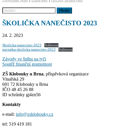
ŠKOLIČKA NANEČISTO 2023
24. 2. 2023
Skolicka-nanecisto-2023
Stáhnout
navratka-skolicka-nanecisto-2023
Stáhnout
Navigace
Závody ve šplhu na tyči
Soutěž finanční gramotnost
pro
ZŠ Klobouky u Brna
, příspěvková organizace
příspěvek
Vinařská 29
691 72 Klobouky u Brna
IČO 48 45 26 88
ID schránky gj4zn56
Kontakty
e-mail:
info@zsklobouky.cz
tel: 519 419 181