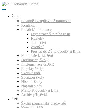
Přeskočit
k
obsahu
Škola
Povinně zveřejňované informace
Kontakty
Praktické informace
Organizace školního roku
Rozvrhy
Třídnictví
Zvonění
Přestup do ZŠ Klobouky u Brna
Formuláře ke stažení
Dokumenty školy
Implementace GDPR
Projekty školy
Školská rada
Sponzoři školy
Historie školy
Napsali o nás
Město Klobouky u Brna
Archiv příspěvků
ŠPP
Školní poradenské pracoviště
Kontakty ŠPP