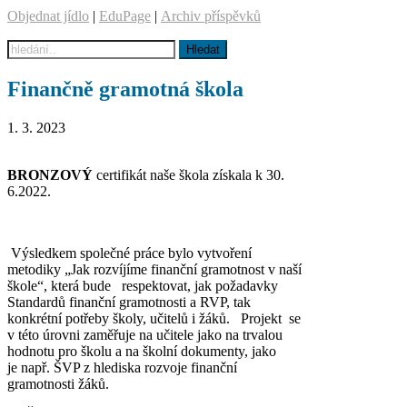
Objednat jídlo
|
EduPage
|
Archiv příspěvků
Finančně gramotná škola
1. 3. 2023
BRONZOVÝ
certifikát naše škola získala k 30.
6.2022.
Výsledkem společné práce bylo vytvoření
metodiky „Jak rozvíjíme finanční gramotnost v naší
škole“, která bude respektovat, jak požadavky
Standardů finanční gramotnosti a RVP, tak
konkrétní potřeby školy, učitelů i žáků. Projekt se
v této úrovni zaměřuje na učitele jako na trvalou
hodnotu pro školu a na školní dokumenty, jako
je např. ŠVP z hlediska rozvoje finanční
gramotnosti žáků.