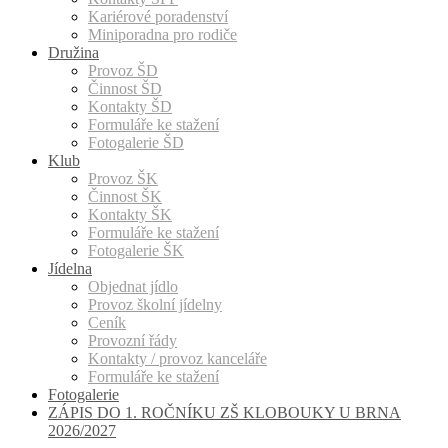
Kariérové poradenství
Miniporadna pro rodiče
Družina
Provoz ŠD
Činnost ŠD
Kontakty ŠD
Formuláře ke stažení
Fotogalerie ŠD
Klub
Provoz ŠK
Činnost ŠK
Kontakty ŠK
Formuláře ke stažení
Fotogalerie ŠK
Jídelna
Objednat jídlo
Provoz školní jídelny
Ceník
Provozní řády
Kontakty / provoz kanceláře
Formuláře ke stažení
Fotogalerie
ZÁPIS DO 1. ROČNÍKU ZŠ KLOBOUKY U BRNA
2026/2027