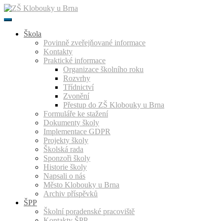
Přeskočit
k
obsahu
Škola
Povinně zveřejňované informace
Kontakty
Praktické informace
Organizace školního roku
Rozvrhy
Třídnictví
Zvonění
Přestup do ZŠ Klobouky u Brna
Formuláře ke stažení
Dokumenty školy
Implementace GDPR
Projekty školy
Školská rada
Sponzoři školy
Historie školy
Napsali o nás
Město Klobouky u Brna
Archiv příspěvků
ŠPP
Školní poradenské pracoviště
Kontakty ŠPP