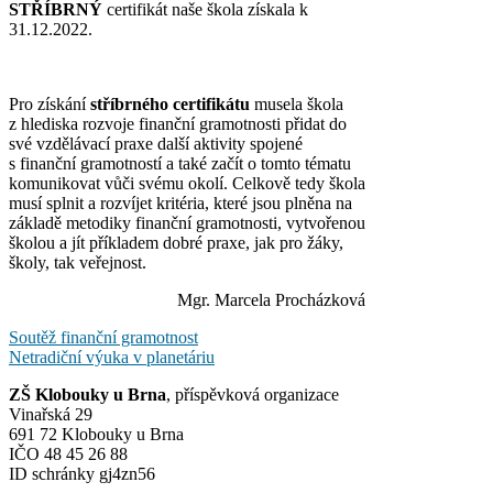
STŘÍBRNÝ
certifikát naše škola získala k
31.12.2022.
Pro získání
stříbrného certifikátu
musela škola
z hlediska rozvoje finanční gramotnosti přidat do
své vzdělávací praxe další aktivity spojené
s finanční gramotností a také začít o tomto tématu
komunikovat vůči svému okolí. Celkově tedy škola
musí splnit a rozvíjet kritéria, které jsou plněna na
základě metodiky finanční gramotnosti, vytvořenou
školou a jít příkladem dobré praxe, jak pro žáky,
školy, tak veřejnost.
Mgr. Marcela Procházková
Navigace
Soutěž finanční gramotnost
Netradiční výuka v planetáriu
pro
ZŠ Klobouky u Brna
, příspěvková organizace
příspěvek
Vinařská 29
691 72 Klobouky u Brna
IČO 48 45 26 88
ID schránky gj4zn56