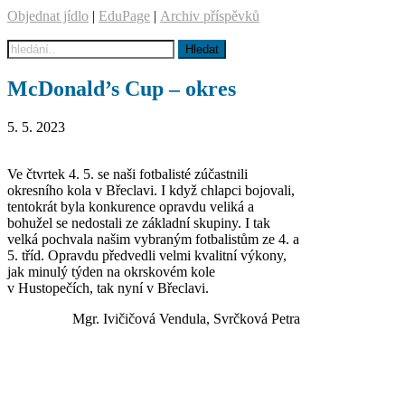
Objednat jídlo
|
EduPage
|
Archiv příspěvků
McDonald’s Cup – okres
5. 5. 2023
Ve čtvrtek 4. 5. se naši fotbalisté zúčastnili
okresního kola v Břeclavi. I když chlapci bojovali,
tentokrát byla konkurence opravdu veliká a
bohužel se nedostali ze základní skupiny. I tak
velká pochvala našim vybraným fotbalistům ze 4. a
5. tříd. Opravdu předvedli velmi kvalitní výkony,
jak minulý týden na okrskovém kole
v Hustopečích, tak nyní v Břeclavi.
Mgr. Ivičičová Vendula, Svrčková Petra