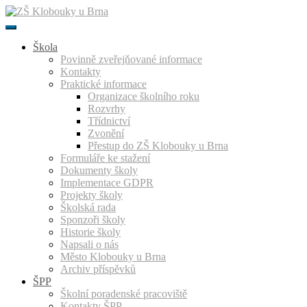
Přeskočit
k
obsahu
Škola
Povinně zveřejňované informace
Kontakty
Praktické informace
Organizace školního roku
Rozvrhy
Třídnictví
Zvonění
Přestup do ZŠ Klobouky u Brna
Formuláře ke stažení
Dokumenty školy
Implementace GDPR
Projekty školy
Školská rada
Sponzoři školy
Historie školy
Napsali o nás
Město Klobouky u Brna
Archiv příspěvků
ŠPP
Školní poradenské pracoviště
Kontakty ŠPP