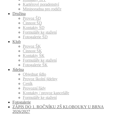
Kariérové poradenství
Miniporadna pro rodiče
Družina
Provoz ŠD
Činnost ŠD
Kontakty ŠD
Formuláře ke stažení
Fotogalerie ŠD
Klub
Provoz ŠK
Činnost ŠK
Kontakty ŠK
Formuláře ke stažení
Fotogalerie ŠK
Jídelna
Objednat jídlo
Provoz školní jídelny
Ceník
Provozní řády
Kontakty / provoz kanceláře
Formuláře ke stažení
Fotogalerie
ZÁPIS DO 1. ROČNÍKU ZŠ KLOBOUKY U BRNA
2026/2027