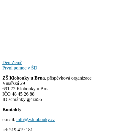
Navigace
Den Země
První pomoc v ŠD
pro
ZŠ Klobouky u Brna
, příspěvková organizace
příspěvek
Vinařská 29
691 72 Klobouky u Brna
IČO 48 45 26 88
ID schránky gj4zn56
Kontakty
e-mail:
info@zsklobouky.cz
tel: 519 419 181