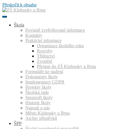
Přeskočit k obsahu
Škola
Povinně zveřejňované informace
Kontakty
Praktické informace
Organizace školního roku
Rozvrhy
Třídnictví
Zvonění
Přestup do ZŠ Klobouky u Brna
Formuláře ke stažení
Dokumenty školy
Implementace GDPR
Projekty školy
Školská rada
Sponzoři školy
Historie školy
Napsali o nás
Město Klobouky u Brna
Archiv příspěvků
ŠPP
Školní poradenské pracoviště