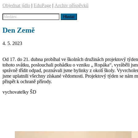
Objednat jídlo
|
EduPage
|
Archiv příspěvků
Den Země
4. 5. 2023
Od 17. do 21. dubna probíhal ve školních družinách projektový týde
tohoto svátku, poslouchali pohádku o vzniku „ Ropáka“, vyráběli js
správně třídit odpad, poznávali jsme bylinky z okolí školy. Vyvrchol
jsme uplatnili všechny získané vědomosti. Projektový týden se nám mo
přispět k ochraně přírody.
vychovatelky ŠD