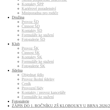
Kontakty ŠPP
Kariérové poradenství
Miniporadna pro rodiče
Družina
Provoz ŠD
Činnost ŠD
Kontakty ŠD
Formuláře ke stažení
Fotogalerie ŠD
Klub
Provoz ŠK
Činnost ŠK
Kontakty ŠK
Formuláře ke stažení
Fotogalerie ŠK
Jídelna
Objednat jídlo
Provoz školní jídelny
Ceník
Provozní řády
Kontakty / provoz kanceláře
Formuláře ke stažení
Fotogalerie
ZÁPIS DO 1. ROČNÍKU ZŠ KLOBOUKY U BRNA 2026/2