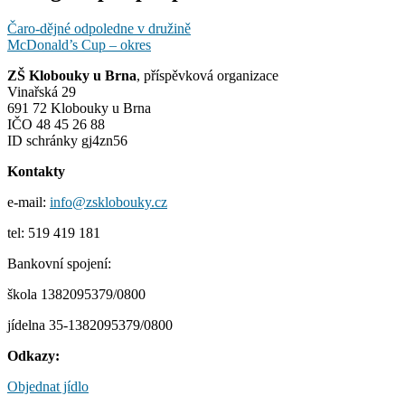
Čaro-dějné odpoledne v družině
McDonald’s Cup – okres
ZŠ Klobouky u Brna
, příspěvková organizace
Vinařská 29
691 72 Klobouky u Brna
IČO 48 45 26 88
ID schránky gj4zn56
Kontakty
e-mail:
info@zsklobouky.cz
tel: 519 419 181
Bankovní spojení:
škola 1382095379/0800
jídelna 35-1382095379/0800
Odkazy:
Objednat jídlo