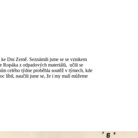
n ke Dni Země. Seznámili jsme se se vznikem
me Ropáka z odpadových materiálů, učili se
ením celého týdne proběhla soutěž v týmech, kde
c líbil, naučili jsme se, že i my malí můžeme