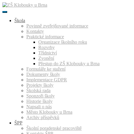
Přeskočit
k
obsahu
Škola
Povinně zveřejňované informace
Kontakty
Praktické informace
Organizace školního roku
Rozvrhy
Třídnictví
Zvonění
Přestup do ZŠ Klobouky u Brna
Formuláře ke stažení
Dokumenty školy
Implementace GDPR
Projekty školy
Školská rada
Sponzoři školy
Historie školy
Napsali o nás
Město Klobouky u Brna
Archiv příspěvků
ŠPP
Školní poradenské pracoviště
Kontakty ŠPP