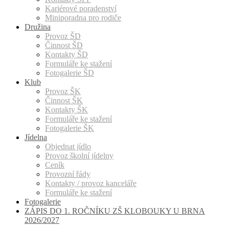
Kariérové poradenství
Miniporadna pro rodiče
Družina
Provoz ŠD
Činnost ŠD
Kontakty ŠD
Formuláře ke stažení
Fotogalerie ŠD
Klub
Provoz ŠK
Činnost ŠK
Kontakty ŠK
Formuláře ke stažení
Fotogalerie ŠK
Jídelna
Objednat jídlo
Provoz školní jídelny
Ceník
Provozní řády
Kontakty / provoz kanceláře
Formuláře ke stažení
Fotogalerie
ZÁPIS DO 1. ROČNÍKU ZŠ KLOBOUKY U BRNA
2026/2027