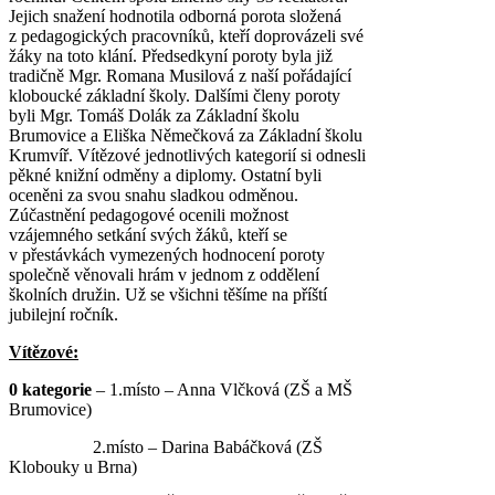
Jejich snažení hodnotila odborná porota složená
z pedagogických pracovníků, kteří doprovázeli své
žáky na toto klání. Předsedkyní poroty byla již
tradičně Mgr. Romana Musilová z naší pořádající
kloboucké základní školy. Dalšími členy poroty
byli Mgr. Tomáš Dolák za Základní školu
Brumovice a Eliška Němečková za Základní školu
Krumvíř. Vítězové jednotlivých kategorií si odnesli
pěkné knižní odměny a diplomy. Ostatní byli
oceněni za svou snahu sladkou odměnou.
Zúčastnění pedagogové ocenili možnost
vzájemného setkání svých žáků, kteří se
v přestávkách vymezených hodnocení poroty
společně věnovali hrám v jednom z oddělení
školních družin. Už se všichni těšíme na příští
jubilejní ročník.
Vítězové:
0 kategorie
– 1.místo – Anna Vlčková (ZŠ a MŠ
Brumovice)
2.místo – Darina Babáčková (ZŠ
Klobouky u Brna)