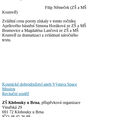
Filip Němeček (ZŠ a MŠ
Krumvíř)
Zvláštní cenu poroty získaly v tomto ročníku
Aprílového básnění Simona Horáková ze ZŠ a MŠ
Brumovice a Magdaléna Lančová ze ZŠ a MŠ
Krumvíř za dramatizaci a zvládnutí náročného
textu.
Navigace
Kosmické dobrodružství aneb Výstava Space
Mission
pro
Recitační soutěž
příspěvek
ZŠ Klobouky u Brna
, příspěvková organizace
Vinařská 29
691 72 Klobouky u Brna
IČO 48 45 26 88