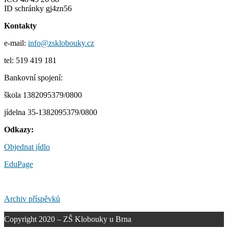
ID schránky gj4zn56
Kontakty
e-mail:
info@zsklobouky.cz
tel: 519 419 181
Bankovní spojení:
škola 1382095379/0800
jídelna 35-1382095379/0800
Odkazy:
Objednat jídlo
EduPage
Archiv příspěvků
Copyright 2020 – ZŠ Klobouky u Brna