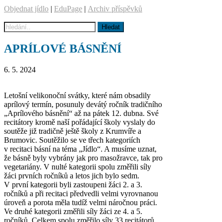
Objednat jídlo
|
EduPage
|
Archiv příspěvků
APRÍLOVÉ BÁSNĚNÍ
6. 5. 2024
Letošní velikonoční svátky, které nám obsadily
aprílový termín, posunuly devátý ročník tradičního
„Aprílového básnění“ až na pátek 12. dubna. Své
recitátory kromě naší pořádající školy vyslaly do
soutěže již tradičně ještě školy z Krumvíře a
Brumovic. Soutěžilo se ve třech kategoriích
v recitaci básní na téma „Jídlo“. A musíme uznat,
že básně byly vybrány jak pro masožravce, tak pro
vegetariány. V nulté kategorii spolu změřili síly
žáci prvních ročníků a letos jich bylo sedm.
V první kategorii byli zastoupeni žáci 2. a 3.
ročníků a při recitaci předvedli velmi vyrovnanou
úroveň a porota měla tudíž velmi náročnou práci.
Ve druhé kategorii změřili síly žáci ze 4. a 5.
ročníků. Celkem spolu změřilo síly 33 recitátorů.