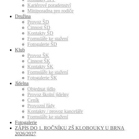
Kariérové poradenství
Miniporadna pro rodiče
Družina
Provoz ŠD
Činnost ŠD
Kontakty ŠD
Formuláře ke stažení
Fotogalerie ŠD
Klub
Provoz ŠK
Činnost ŠK
Kontakty ŠK
Formuláře ke stažení
Fotogalerie ŠK
Jídelna
Objednat jídlo
Provoz školní jídelny
Ceník
Provozní řády
Kontakty / provoz kanceláře
Formuláře ke stažení
Fotogalerie
ZÁPIS DO 1. ROČNÍKU ZŠ KLOBOUKY U BRNA
2026/2027