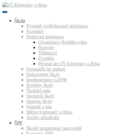
Přeskočit
k
obsahu
Škola
Povinně zveřejňované informace
Kontakty
Praktické informace
Organizace školního roku
Rozvrhy
Třídnictví
Zvonění
Přestup do ZŠ Klobouky u Brna
Formuláře ke stažení
Dokumenty školy
Implementace GDPR
Projekty školy
Školská rada
Sponzoři školy
Historie školy
Napsali o nás
Město Klobouky u Brna
Archiv příspěvků
ŠPP
Školní poradenské pracoviště
Kontakty ŠPP