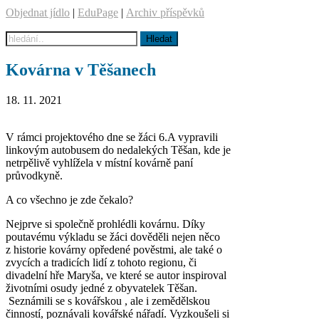
Objednat jídlo
|
EduPage
|
Archiv příspěvků
Kovárna v Těšanech
18. 11. 2021
V rámci projektového dne se žáci 6.A vypravili
linkovým autobusem do nedalekých Těšan, kde je
netrpělivě vyhlížela v místní kovárně paní
průvodkyně.
A co všechno je zde čekalo?
Nejprve si společně prohlédli kovárnu. Díky
poutavému výkladu se žáci dověděli nejen něco
z historie kovárny opředené pověstmi, ale také o
zvycích a tradicích lidí z tohoto regionu, či
divadelní hře Maryša, ve které se autor inspiroval
životními osudy jedné z obyvatelek Těšan.
Seznámili se s kovářskou , ale i zemědělskou
činností, poznávali kovářské nářadí. Vyzkoušeli si