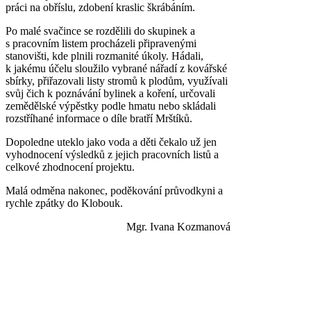
práci na obříslu, zdobení kraslic škrábáním.
Po malé svačince se rozdělili do skupinek a
s pracovním listem procházeli připravenými
stanovišti, kde plnili rozmanité úkoly. Hádali,
k jakému účelu sloužilo vybrané nářadí z kovářské
sbírky, přiřazovali listy stromů k plodům, využívali
svůj čich k poznávání bylinek a koření, určovali
zemědělské výpěstky podle hmatu nebo skládali
rozstříhané informace o díle bratří Mrštíků.
Dopoledne uteklo jako voda a děti čekalo už jen
vyhodnocení výsledků z jejich pracovních listů a
celkové zhodnocení projektu.
Malá odměna nakonec, poděkování průvodkyni a
rychle zpátky do Klobouk.
Mgr. Ivana Kozmanová